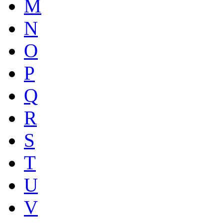
M
N
O
P
Q
R
S
T
U
V