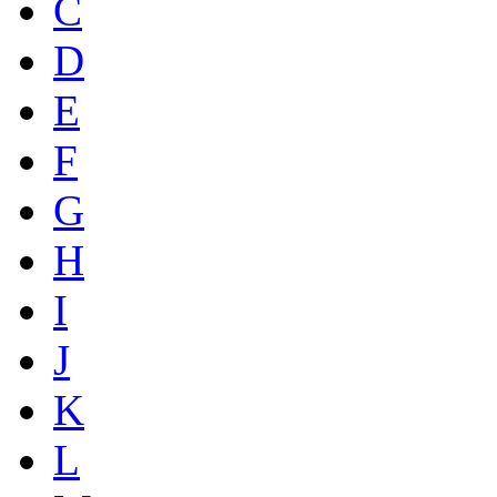
C
D
E
F
G
H
I
J
K
L