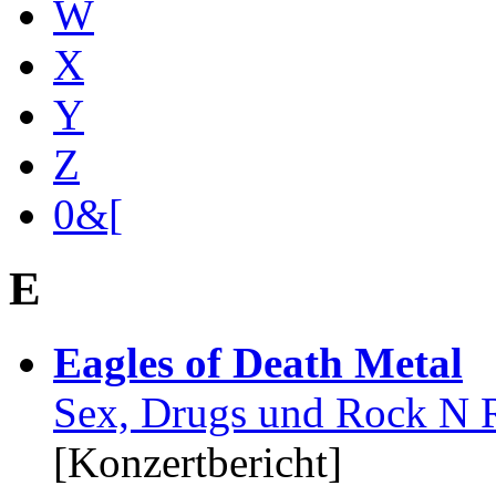
W
X
Y
Z
0&[
E
Eagles of Death Metal
Sex, Drugs und Rock N 
[Konzertbericht]