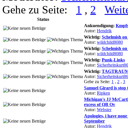
Gehe zu Seite:
1
,
2
Weit
Status
Ankuendigung:
Kmpfs
Autor:
Hendrik
Wichtig:
Schelmish on
Autor:
wildchild8080
Wichtig:
Schelmish on
Autor:
wildchild8080
Wichtig:
Punk-Links
Autor:
Sicherheitskurt8
Wichtig:
TAGTRAU
Autor:
Sicherheitskurt8
Gehe zu Seite:
1
,
2
,
3
Samuel Girard is stop
Autor:
Ripken
Michigan's JJ McCart
excess of QB Ov
Autor:
Webster
Apologies, i have none
September
Autor:
Hendrik