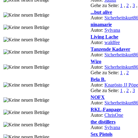
Gehe zu Seite:
1
,
2
,
3
...but alive
Autor:
Sicherheitskurt8
ninamarie
Autor:
Sylvana
Living Lache
Autor:
waldfee
Tanzende Kadaver
Autor:
Sicherheitskurt8
Wizo
Autor:
Sicherheitskurt8
Gehe zu Seite:
1
,
2
Bela B.
Autor:
Knarösto JJ Pöpe
Gehe zu Seite:
1
,
2
,
3
NOFX
Autor:
Sicherheitskurt8
RKL-Fanpage
Autor:
ChrisOne
the distillers
Autor:
Sylvana
Sex Pistols