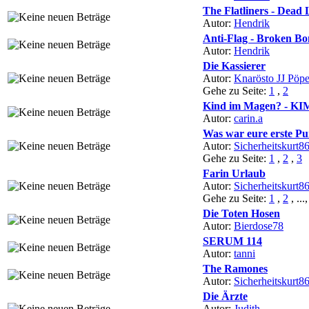
The Flatliners - Dead
Autor:
Hendrik
Anti-Flag - Broken Bo
Autor:
Hendrik
Die Kassierer
Autor:
Knarösto JJ Pöpe
Gehe zu Seite:
1
,
2
Kind im Magen? - KI
Autor:
carin.a
Was war eure erste P
Autor:
Sicherheitskurt8
Gehe zu Seite:
1
,
2
,
3
Farin Urlaub
Autor:
Sicherheitskurt8
Gehe zu Seite:
1
,
2
, ...
Die Toten Hosen
Autor:
Bierdose78
SERUM 114
Autor:
tanni
The Ramones
Autor:
Sicherheitskurt8
Die Ärzte
Autor:
Judith