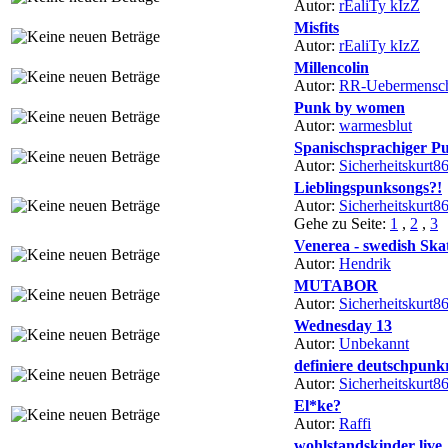
Autor:
rEaliTy kIzZ
Misfits
Autor:
rEaliTy kIzZ
Millencolin
Autor:
RR-Uebermensc
Punk by women
Autor:
warmesblut
Spanischsprachiger P
Autor:
Sicherheitskurt8
Lieblingspunksongs?!
Autor:
Sicherheitskurt8
Gehe zu Seite:
1
,
2
,
3
Venerea - swedish Ska
Autor:
Hendrik
MUTABOR
Autor:
Sicherheitskurt8
Wednesday 13
Autor:
Unbekannt
definiere deutschpunk
Autor:
Sicherheitskurt8
El*ke?
Autor:
Raffi
wohlstandskinder live