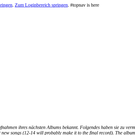
ringen
.
Zum Loginbereich springen
.
#topnav is here
fnahmen ihres nächsten Albums bekannt. Folgendes haben sie zu verm
 new songs (12-14 will probably make it to the final record). The alb