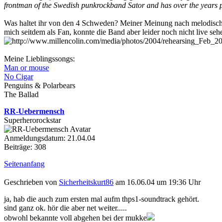
frontman of the Swedish punkrockband Sator and has over the years pr
Was haltet ihr von den 4 Schweden? Meiner Meinung nach melodischer
mich seitdem als Fan, konnte die Band aber leider noch nicht live seh
Meine Lieblingssongs:
Man or mouse
No Cigar
Penguins & Polarbears
The Ballad
RR-Uebermensch
Superherorockstar
Anmeldungsdatum: 21.04.04
Beiträge: 308
Seitenanfang
Geschrieben von
Sicherheitskurt86
am 16.06.04 um 19:36 Uhr
ja, hab die auch zum ersten mal aufm thps1-soundtrack gehört.
sind ganz ok. hör die aber net weiter.....
obwohl bekannte voll abgehen bei der mukke