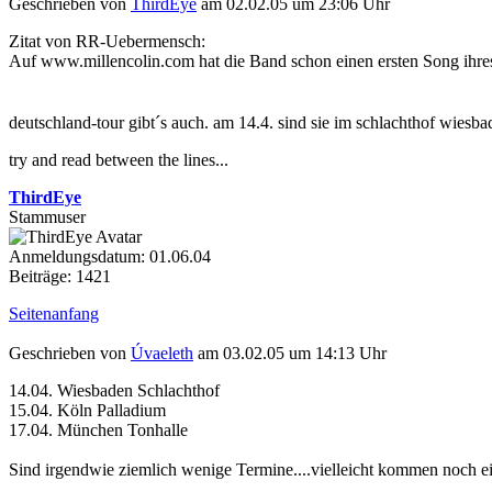
Geschrieben von
ThirdEye
am 02.02.05 um 23:06 Uhr
Zitat von RR-Uebermensch:
Auf www.millencolin.com hat die Band schon einen ersten Song ihres
deutschland-tour gibt´s auch. am 14.4. sind sie im schlachthof wiesb
try and read between the lines...
ThirdEye
Stammuser
Anmeldungsdatum: 01.06.04
Beiträge: 1421
Seitenanfang
Geschrieben von
Úvaeleth
am 03.02.05 um 14:13 Uhr
14.04. Wiesbaden Schlachthof
15.04. Köln Palladium
17.04. München Tonhalle
Sind irgendwie ziemlich wenige Termine....vielleicht kommen noch ei