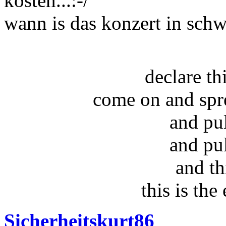
kosten...:-/
wann is das konzert in schw
declare t
come on and spr
and pu
and pu
and th
this is the
Sicherheitskurt86