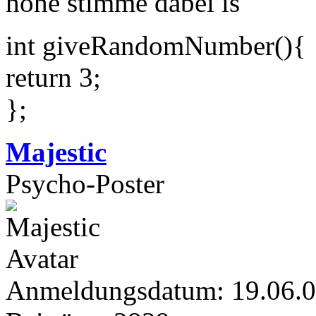
hohe stimme dabei is
int giveRandomNumber(){
return 3;
};
Majestic
Psycho-Poster
Anmeldungsdatum: 19.06.