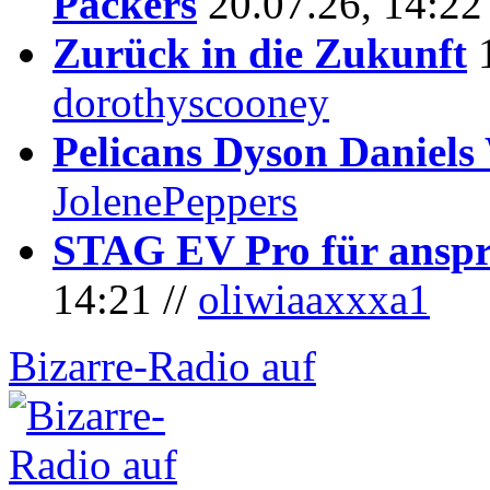
Packers
20.07.26, 14:22
Zurück in die Zukunft
dorothyscooney
Pelicans Dyson Daniel
JolenePeppers
STAG EV Pro für anspr
14:21 //
oliwiaaxxxa1
Bizarre-Radio auf