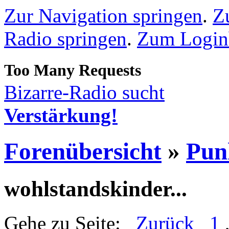
Zur Navigation springen
.
Z
Radio springen
.
Zum Loginb
Bizarre-Radio sucht
Verstärkung!
Forenübersicht
»
Pun
wohlstandskinder...
Gehe zu Seite:
Zurück
1