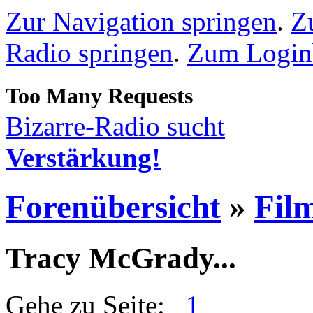
Zur Navigation springen
.
Z
Radio springen
.
Zum Loginb
Bizarre-Radio sucht
Verstärkung!
Forenübersicht
»
Fil
Tracy McGrady...
Gehe zu Seite:
1