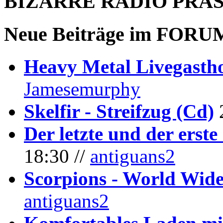
BIZARRE RADIO
PRÄ
Neue Beiträge im
FORU
Heavy Metal Livegastho
Jamesemurphy
Skelfir - Streifzug (Cd)
Der letzte und der erste
18:30 //
antiguans2
Scorpions - World Wide
antiguans2