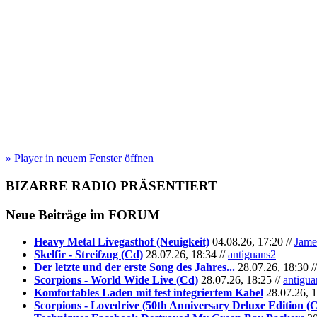
» Player in neuem Fenster öffnen
BIZARRE RADIO
PRÄSENTIERT
Neue Beiträge im
FORUM
Heavy Metal Livegasthof (Neuigkeit)
04.08.26, 17:20 //
Jame
Skelfir - Streifzug (Cd)
28.07.26, 18:34 //
antiguans2
Der letzte und der erste Song des Jahres...
28.07.26, 18:30 /
Scorpions - World Wide Live (Cd)
28.07.26, 18:25 //
antigua
Komfortables Laden mit fest integriertem Kabel
28.07.26, 1
Scorpions - Lovedrive (50th Anniversary Deluxe Edition (