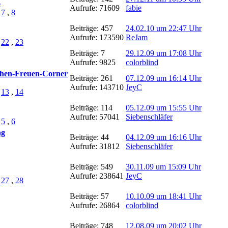
6
Aufrufe: 71609
fabie
,
7
,
8
Beiträge: 457
24.02.10 um 22:47 Uhr
Aufrufe: 173590
ReJam
,
22
,
23
Beiträge: 7
29.12.09 um 17:08 Uhr
Aufrufe: 9825
colorblind
chen-Freuen-Corner
Beiträge: 261
07.12.09 um 16:14 Uhr
Aufrufe: 143710
JeyC
,
13
,
14
Beiträge: 114
05.12.09 um 15:55 Uhr
Aufrufe: 57041
Siebenschläfer
,
5
,
6
ng
Beiträge: 44
04.12.09 um 16:16 Uhr
Aufrufe: 31812
Siebenschläfer
Beiträge: 549
30.11.09 um 15:09 Uhr
Aufrufe: 238641
JeyC
,
27
,
28
Beiträge: 57
10.10.09 um 18:41 Uhr
Aufrufe: 26864
colorblind
Beiträge: 748
12.08.09 um 20:02 Uhr