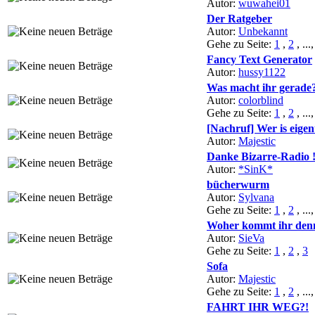
Autor:
wuwahei01
Der Ratgeber
Autor:
Unbekannt
Gehe zu Seite:
1
,
2
, ...
Fancy Text Generator
Autor:
hussy1122
Was macht ihr gerade
Autor:
colorblind
Gehe zu Seite:
1
,
2
, ...
[Nachruf] Wer is eigen
Autor:
Majestic
Danke Bizarre-Radio 
Autor:
*SinK*
bücherwurm
Autor:
Sylvana
Gehe zu Seite:
1
,
2
, ...
Woher kommt ihr den
Autor:
SieVa
Gehe zu Seite:
1
,
2
,
3
Sofa
Autor:
Majestic
Gehe zu Seite:
1
,
2
, ...
FAHRT IHR WEG?!