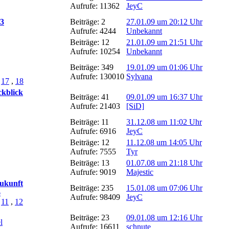
Aufrufe: 11362
JeyC
:3
Beiträge: 2
27.01.09 um 20:12 Uhr
Aufrufe: 4244
Unbekannt
Beiträge: 12
21.01.09 um 21:51 Uhr
Aufrufe: 10254
Unbekannt
Beiträge: 349
19.01.09 um 01:06 Uhr
Aufrufe: 130010
Sylvana
,
17
,
18
ckblick
Beiträge: 41
09.01.09 um 16:37 Uhr
Aufrufe: 21403
[SiD]
Beiträge: 11
31.12.08 um 11:02 Uhr
Aufrufe: 6916
JeyC
Beiträge: 12
11.12.08 um 14:05 Uhr
Aufrufe: 7555
Tyr
Beiträge: 13
01.07.08 um 21:18 Uhr
Aufrufe: 9019
Majestic
Zukunft
Beiträge: 235
15.01.08 um 07:06 Uhr
6
Aufrufe: 98409
JeyC
,
11
,
12
Beiträge: 23
09.01.08 um 12:16 Uhr
l
Aufrufe: 16611
schnute