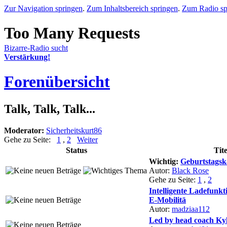
Zur Navigation springen
.
Zum Inhaltsbereich springen
.
Zum Radio sp
Bizarre-Radio sucht
Verstärkung!
Forenübersicht
Talk, Talk, Talk...
Moderator:
Sicherheitskurt86
Gehe zu Seite:
1
,
2
Weiter
Status
Tite
Wichtig:
Geburtstagsk
Autor:
Black Rose
Gehe zu Seite:
1
,
2
Intelligente Ladefunk
E-Mobilitä
Autor:
madziaa112
Led by head coach Ky