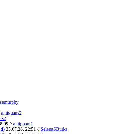
semurphy
/
antiguans2
ns2
8:09 //
antiguans2
Cd)
25.07.26, 22:51 //
SelenaSBurks