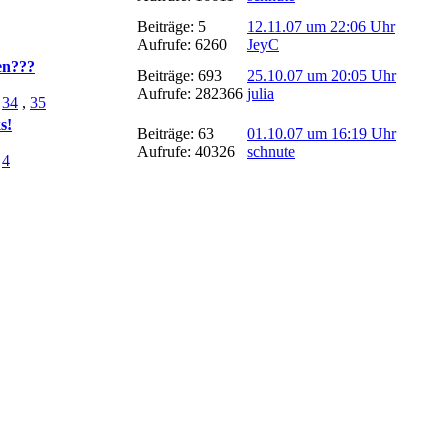
Beiträge: 5
12.11.07 um 22:06 Uhr
Aufrufe: 6260
JeyC
en???
Beiträge: 693
25.10.07 um 20:05 Uhr
Aufrufe: 282366
julia
,
34
,
35
s!
Beiträge: 63
01.10.07 um 16:19 Uhr
Aufrufe: 40326
schnute
,
4