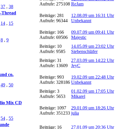
Aufrufe: 275108
ReJam
,
37
,
38
s-Thread
Beiträge: 281
12.08.09 um 16:31 Uhr
Aufrufe: 96344
Unbekannt
,
14
,
15
Beiträge: 166
09.07.09 um 09:41 Uhr
Aufrufe: 69506
Majestic
,
8
,
9
Beiträge: 10
14.05.09 um 23:02 Uhr
Aufrufe: 9585
Siebenschläfer
Beiträge: 31
27.03.09 um 14:22 Uhr
Aufrufe: 13609
JeyC
und co.
Beiträge: 993
19.02.09 um 22:48 Uhr
Aufrufe: 328186
Unbekannt
,
49
,
50
Beiträge: 3
01.02.09 um 17:05 Uhr
Aufrufe: 5653
Mikarel
Radio Mix CD
Beiträge: 1097
29.01.09 um 18:26 Uhr
Aufrufe: 351233
julia
,
54
,
55
sunde
Beiträge: 16
27.01.09 um 20:36 Uhr