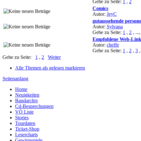
Gehe zu Seite:
1
,
2
Comics
Autor:
JeyC
gutaussehende person
Autor:
Sylvana
Gehe zu Seite:
1
,
2
, ...
Empfohlene Web-Link
Autor:
cheffe
Gehe zu Seite:
1
,
2
,
3
Gehe zu Seite:
1
,
2
Weiter
Alle Themen als gelesen markieren
Seitenanfang
Home
Neuigkeiten
Bandarchiv
Cd-Besprechungen
VÖ Liste
Stories
Tourdaten
Ticket-Shop
Lesercharts
Gewinnspiele