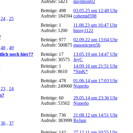
Aufrufe: 5423
davidson02
Beiträge: 498
03.05.25 um 12:49 Uhr
Aufrufe: 184594
cohemid598
,
24
,
25
Beiträge: 1
11.08.23 um 16:47 Uhr
Aufrufe: 1200
hussy1122
?
Beiträge: 977
02.09.22 um 13:04 Uhr
Aufrufe: 500875
masonicpen56
,
48
,
49
tlich noch hier??
Beiträge: 17
13.05.19 um 14:47 Uhr
Aufrufe: 30575
JeyC
!
Beiträge: 1
14.09.16 um 21:51 Uhr
Aufrufe: 8610
*SinK*
Beiträge: 478
01.06.14 um 17:03 Uhr
Aufrufe: 249060
Noperlo
,
23
,
24
n?
Beiträge: 60
29.05.14 um 23:36 Uhr
Aufrufe: 53502
Noperlo
Beiträge: 736
21.08.12 um 14:51 Uhr
Aufrufe: 383999
ReJam
,
36
,
37
Beiträge: 142
27.12.11 um 10:55 Uhr