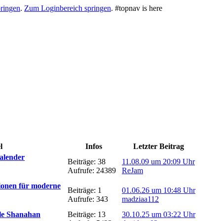
ringen
.
Zum Loginbereich springen
.
#topnav is here
l
Infos
Letzter Beitrag
alender
Beiträge: 38
11.08.09 um 20:09 Uhr
Aufrufe: 24389
ReJam
tionen für moderne
Beiträge: 1
01.06.26 um 10:48 Uhr
Aufrufe: 343
madziaa112
le Shanahan
Beiträge: 13
30.10.25 um 03:22 Uhr