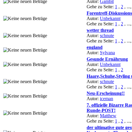
Autor:
Gambit
Gehe zu Seite:
1
,
2
, ...
Forentreff-Diskussion
Autor:
Unbekannt
Gehe zu Seite:
1
,
2
, ...
wetter thread
Autor:
schnute
Gehe zu Seite:
1
,
2
, ...
england
Autor:
Sylvana
Gesunde Ernährung
Autor:
Unbekannt
Gehe zu Seite:
1
,
2
Haare,Schuhe,Styling 
Autor:
schnute
Gehe zu Seite:
1
,
2
, ...
Neu-Erscheinung!!
Autor:
iceman
7. offizielle Bizarre 
Runde-POST!
Autor:
Matthew
Gehe zu Seite:
1
,
2
, ...
der ultimative gute ge