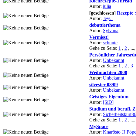
Kochrezepte-Thread
Autor:
julia
[geschlossen]
Rezepte 
Autor:
JeyC
debattierthema
Autor:
Sylvana
Vermisst!
Autor:
schnute
Gehe zu Seite:
1
,
2
, ...
Persönlicher Jahresrü
Autor:
Unbekannt
Gehe zu Seite:
1
,
2
,
3
Weihnachten 2008
Autor:
Unbekannt
silvester 08/09
Autor:
Unbekannt
Geistiges Eigentum
Autor:
[SiD]
Studium und berufl. 
Autor:
Sicherheitskurt8
Gehe zu Seite:
1
,
2
, ...
MySpace
Autor:
Knarösto JJ Pöpe