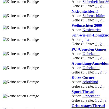
Autor:
Sicherheitskurt8
Gehe zu Seite:
1
,
2
, ...
Nicht nüchtern!
Autor:
Siebenschläfer
Gehe zu Seite:
1
,
2
, ...
Weihnachten 2009
Autor:
Nosferatrice
Sich-wie-ein-Honigku
Autor:
julia
Gehe zu Seite:
1
,
2
, ...
PC /Consolen Games
Autor:
Unbekannt
Gehe zu Seite:
1
,
2
, ...
Abmeldung/Anmeldu
Autor:
Unbekannt
Gehe zu Seite:
1
,
2
,
3
Kotze-Corner
Autor:
colorblind
Gehe zu Seite:
1
,
2
, ...
Sport-Thread
Autor:
Unbekannt
Gehe zu Seite:
1
,
2
,
3
Geburtstags Thread