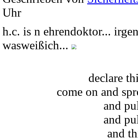
Uhr
h.c. is n ehrendoktor... irge
wasweißich...
declare t
come on and spr
and pu
and pu
and th