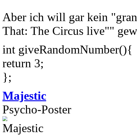
Aber ich will gar kein "gr
That: The Circus live"" gew
int giveRandomNumber(){
return 3;
};
Majestic
Psycho-Poster