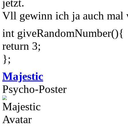
jetzt.
Vll gewinn ich ja auch mal
int giveRandomNumber(){
return 3;
};
Majestic
Psycho-Poster