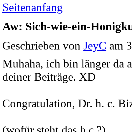
Seitenanfang
Aw: Sich-wie-ein-Honigk
Geschrieben von
JeyC
am 3
Muhaha, ich bin länger da a
deiner Beiträge. XD
Congratulation, Dr. h. c. Bi
(wofür steht das h.c.?)