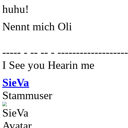
huhu!
Nennt mich Oli
----- - -- -- - ------------------
I See you Hearin me
SieVa
Stammuser