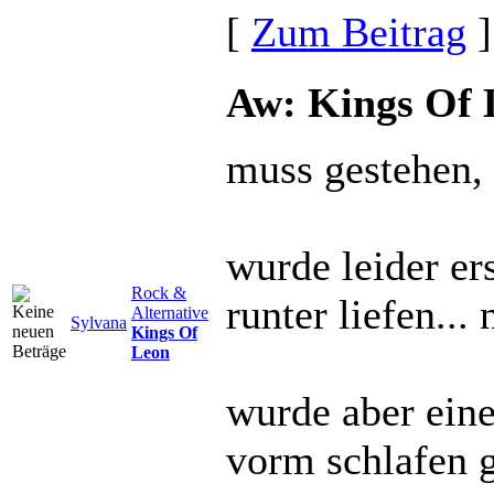
[
Zum Beitrag
]
Aw: Kings Of 
muss gestehen, d
wurde leider er
Rock &
runter liefen...
Alternative
Sylvana
Kings Of
Leon
wurde aber eine
vorm schlafen g