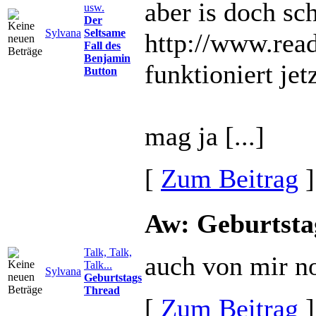
aber is doch sc
usw.
Der
Sylvana
Seltsame
http://www.read
Fall des
Benjamin
funktioniert jet
Button
mag ja [...]
[
Zum Beitrag
]
Aw: Geburtsta
Talk, Talk,
auch von mir no
Talk...
Sylvana
Geburtstags
Thread
[
Zum Beitrag
]