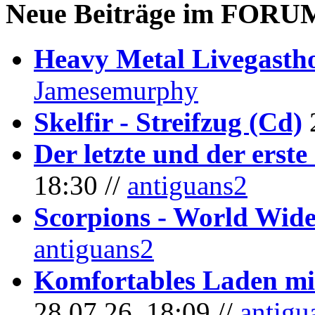
Neue Beiträge im
FORU
Heavy Metal Livegastho
Jamesemurphy
Skelfir - Streifzug (Cd)
Der letzte und der erste
18:30 //
antiguans2
Scorpions - World Wide
antiguans2
Komfortables Laden mit
28.07.26, 18:09 //
antigu