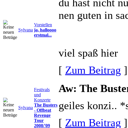
du hast nicht n
nen guten in sa
Vorstellen
Sylvana
ja, halloooo
erstmal...
viel spaß hier
[
Zum Beitrag
]
Aw: The Buster
Festivals
und
Konzerte
geiles konzi..
The Busters
Sylvana
- Offbeat
Revenge
[
Zum Beitrag
]
Tour
2008/'09