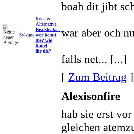
boah dit jibt s
Rock &
Alternative
war aber och nu
Beatsteaks -
Sylvana
wer kennt
die? wie
findet
ihr die?
falls net... [...]
[
Zum Beitrag
]
Alexisonfire
hab sie erst vo
gleichen atemzu