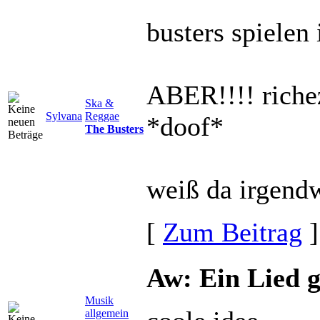
busters spielen
ABER!!!! richez
Ska &
Sylvana
Reggae
*doof*
The Busters
weiß da irgendw
[
Zum Beitrag
]
Aw: Ein Lied g
Musik
allgemein