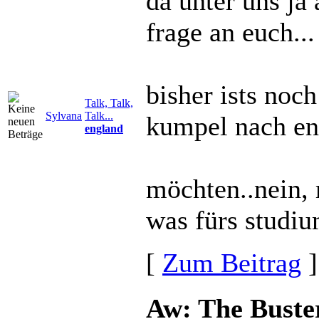
da unter uns ja
frage an euch...
bisher ists noc
Talk, Talk,
Sylvana
Talk...
kumpel nach eng
england
möchten..nein, 
was fürs studium
[
Zum Beitrag
]
Aw: The Buste