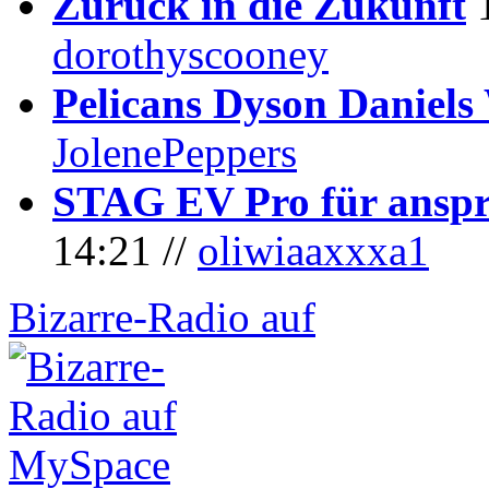
Zurück in die Zukunft
dorothyscooney
Pelicans Dyson Daniel
JolenePeppers
STAG EV Pro für anspr
14:21 //
oliwiaaxxxa1
Bizarre-Radio auf