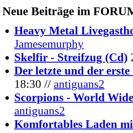
Neue Beiträge im
FORU
Heavy Metal Livegastho
Jamesemurphy
Skelfir - Streifzug (Cd)
Der letzte und der erste
18:30 //
antiguans2
Scorpions - World Wide
antiguans2
Komfortables Laden mit