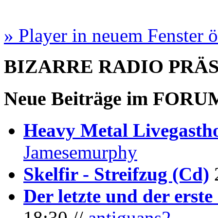
» Player in neuem Fenster 
BIZARRE RADIO
PRÄ
Neue Beiträge im
FORU
Heavy Metal Livegastho
Jamesemurphy
Skelfir - Streifzug (Cd)
Der letzte und der erste
18:30 //
antiguans2