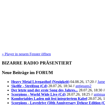
» Player in neuem Fenster öffnen
BIZARRE RADIO
PRÄSENTIERT
Neue Beiträge im
FORUM
Heavy Metal Livegasthof (Neuigkeit)
04.08.26, 17:20 //
Jame
Skelfir - Streifzug (Cd)
28.07.26, 18:34 //
antiguans2
Der letzte und der erste Song des Jahres...
28.07.26, 18:30 /
Scorpions - World Wide Live (Cd)
28.07.26, 18:25 //
antigua
Komfortables Laden mit fest integriertem Kabel
28.07.26, 1
Scorpions - Lovedrive (50th Anniversary Deluxe Edition (