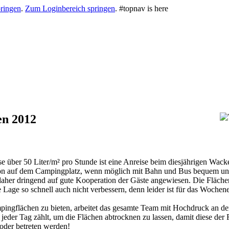
ringen
.
Zum Loginbereich springen
.
#topnav is here
en 2012
se über 50 Liter/m² pro Stunde ist eine Anreise beim diesjährigen Wa
uation auf dem Campingplatz, wenn möglich mit Bahn und Bus bequem und
 daher dringend auf gute Kooperation der Gäste angewiesen. Die Fläch
e Lage so schnell auch nicht verbessern, denn leider ist für das Woche
flächen zu bieten, arbeitet das gesamte Team mit Hochdruck an der E
er jeder Tag zählt, um die Flächen abtrocknen zu lassen, damit diese der
oder betreten werden!