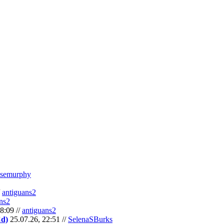
semurphy
/
antiguans2
ns2
8:09 //
antiguans2
Cd)
25.07.26, 22:51 //
SelenaSBurks