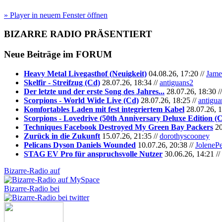
» Player in neuem Fenster öffnen
BIZARRE RADIO
PRÄSENTIERT
Neue Beiträge im
FORUM
Heavy Metal Livegasthof (Neuigkeit)
04.08.26, 17:20 //
Jame
Skelfir - Streifzug (Cd)
28.07.26, 18:34 //
antiguans2
Der letzte und der erste Song des Jahres...
28.07.26, 18:30 /
Scorpions - World Wide Live (Cd)
28.07.26, 18:25 //
antigua
Komfortables Laden mit fest integriertem Kabel
28.07.26, 1
Scorpions - Lovedrive (50th Anniversary Deluxe Edition (
Techniques Facebook Destroyed My Green Bay Packers
20
Zurück in die Zukunft
15.07.26, 21:35 //
dorothyscooney
Pelicans Dyson Daniels Wounded
10.07.26, 20:38 //
JoleneP
STAG EV Pro für anspruchsvolle Nutzer
30.06.26, 14:21 //
Bizarre-Radio auf
Bizarre-Radio bei