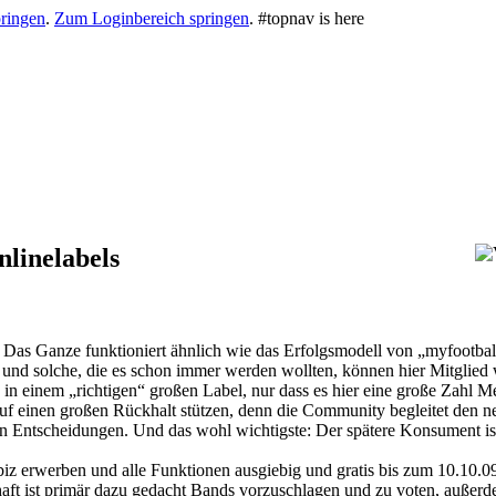
ringen
.
Zum Loginbereich springen
.
#topnav is here
nlinelabels
. Das Ganze funktioniert ähnlich wie das Erfolgsmodell von „myfootba
nd solche, die es schon immer werden wollten, können hier Mitglied
in einem „richtigen“ großen Label, nur dass es hier eine große Zahl M
uf einen großen Rückhalt stützen, denn die Community begleitet den ne
 Entscheidungen. Und das wohl wichtigste: Der spätere Konsument ist 
iz erwerben und alle Funktionen ausgiebig und gratis bis zum 10.10.09
haft ist primär dazu gedacht Bands vorzuschlagen und zu voten, außer