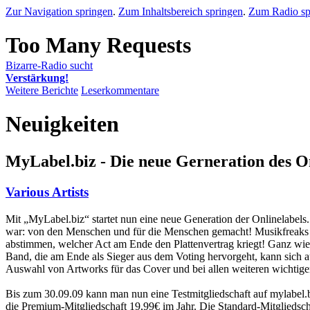
Zur Navigation springen
.
Zum Inhaltsbereich springen
.
Zum Radio sp
Bizarre-Radio sucht
Verstärkung!
Weitere Berichte
Leserkommentare
Neuigkeiten
MyLabel.biz - Die neue Gerneration des O
Various Artists
Mit „MyLabel.biz“ startet nun eine neue Generation der Onlinelabels
war: von den Menschen und für die Menschen gemacht! Musikfreaks u
abstimmen, welcher Act am Ende den Plattenvertrag kriegt! Ganz wie 
Band, die am Ende als Sieger aus dem Voting hervorgeht, kann sich a
Auswahl von Artworks für das Cover und bei allen weiteren wichtigen
Bis zum 30.09.09 kann man nun eine Testmitgliedschaft auf mylabel.b
die Premium-Mitgliedschaft 19,99€ im Jahr. Die Standard-Mitgliedsc