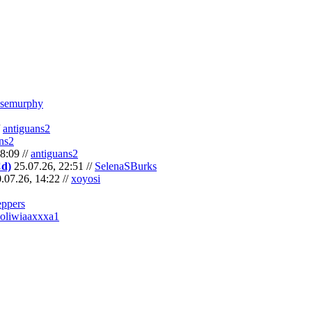
semurphy
/
antiguans2
ns2
8:09 //
antiguans2
Cd)
25.07.26, 22:51 //
SelenaSBurks
.07.26, 14:22 //
xoyosi
eppers
oliwiaaxxxa1