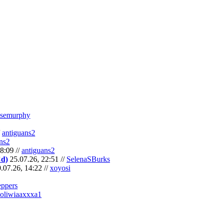
semurphy
/
antiguans2
ns2
8:09 //
antiguans2
Cd)
25.07.26, 22:51 //
SelenaSBurks
.07.26, 14:22 //
xoyosi
eppers
oliwiaaxxxa1