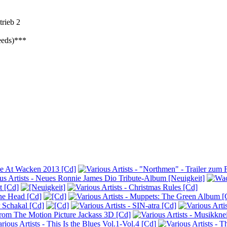
rieb 2
eeds)***