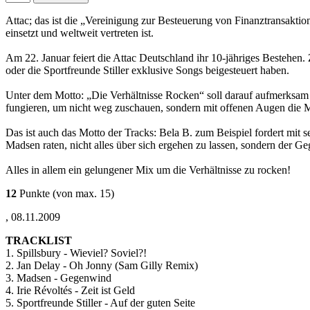
Attac; das ist die „Vereinigung zur Besteuerung von Finanztransaktion
einsetzt und weltweit vertreten ist.
Am 22. Januar feiert die Attac Deutschland ihr 10-jähriges Bestehen
oder die Sportfreunde Stiller exklusive Songs beigesteuert haben.
Unter dem Motto: „Die Verhältnisse Rocken“ soll darauf aufmerksam g
fungieren, um nicht weg zuschauen, sondern mit offenen Augen die M
Das ist auch das Motto der Tracks: Bela B. zum Beispiel fordert mit sei
Madsen raten, nicht alles über sich ergehen zu lassen, sondern der G
Alles in allem ein gelungener Mix um die Verhältnisse zu rocken!
12
Punkte
(von max. 15)
,
08.11.2009
TRACKLIST
1. Spillsbury - Wieviel? Soviel?!
2. Jan Delay - Oh Jonny (Sam Gilly Remix)
3. Madsen - Gegenwind
4. Irie Révoltés - Zeit ist Geld
5. Sportfreunde Stiller - Auf der guten Seite