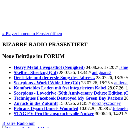
» Player in neuem Fenster öffnen
BIZARRE RADIO
PRÄSENTIERT
Neue Beiträge im
FORUM
Heavy Metal Livegasthof (Neuigkeit)
04.08.26, 17:20 //
Jame
Skelfir - Streifzug (Cd)
28.07.26, 18:34 //
antiguans2
Der letzte und der erste Song des Jahres...
28.07.26, 18:30 /
Scorpions - World Wide Live (Cd)
28.07.26, 18:25 //
antigua
Komfortables Laden mit fest integriertem Kabel
28.07.26, 1
Scorpions - Lovedrive (50th Anniversary Deluxe Edition (
Techniques Facebook Destroyed My Green Bay Packers
20
Zurück in die Zukunft
15.07.26, 21:35 //
dorothyscooney
Pelicans Dyson Daniels Wounded
10.07.26, 20:38 //
JoleneP
STAG EV Pro für anspruchsvolle Nutzer
30.06.26, 14:21 //
Bizarre-Radio auf