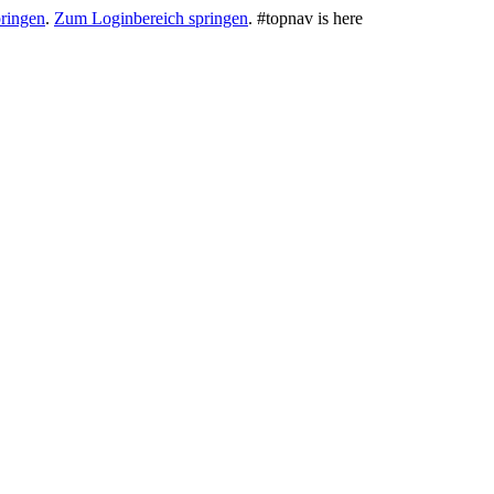
ringen
.
Zum Loginbereich springen
.
#topnav is here