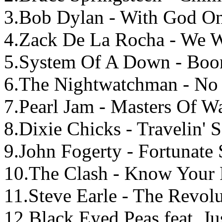
3.Bob Dylan - With God On
4.Zack De La Rocha - We Wa
5.System Of A Down - Boo
6.The Nightwatchman - No
7.Pearl Jam - Masters Of W
8.Dixie Chicks - Travelin' S
9.John Fogerty - Fortunate 
10.The Clash - Know Your 
11.Steve Earle - The Revol
12.Black Eyed Peas feat. Ju