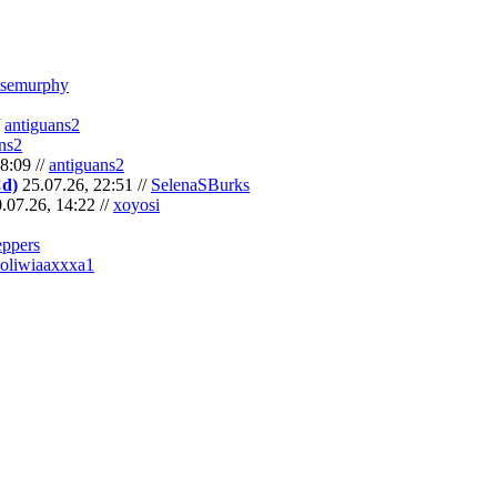
semurphy
/
antiguans2
ns2
8:09 //
antiguans2
Cd)
25.07.26, 22:51 //
SelenaSBurks
.07.26, 14:22 //
xoyosi
eppers
oliwiaaxxxa1