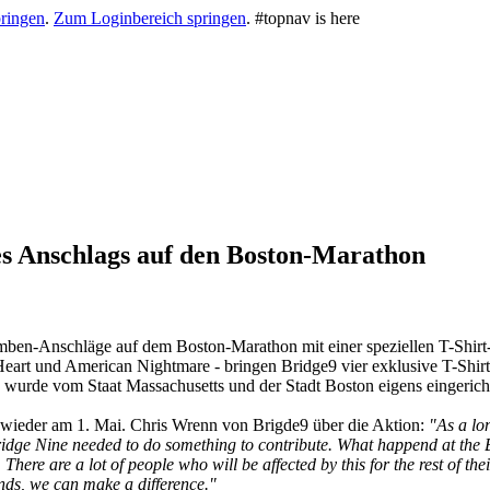
ringen
.
Zum Loginbereich springen
.
#topnav is here
es Anschlags auf den Boston-Marathon
mben-Anschläge auf dem Boston-Marathon mit einer speziellen T-Shirt
rt und American Nightmare - bringen Bridge9 vier exklusive T-Shirts
rde vom Staat Massachusetts und der Stadt Boston eigens eingerichte
eits wieder am 1. Mai. Chris Wrenn von Brigde9 über die Aktion:
"As a lo
ridge Nine needed to do something to contribute. What happend at the 
. There are a lot of people who will be affected by this for the rest of t
ands, we can make a difference."