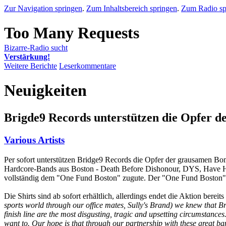
Zur Navigation springen
.
Zum Inhaltsbereich springen
.
Zum Radio sp
Bizarre-Radio sucht
Verstärkung!
Weitere Berichte
Leserkommentare
Neuigkeiten
Brigde9 Records unterstützen die Opfer d
Various Artists
Per sofort unterstützen Bridge9 Records die Opfer der grausamen Bo
Hardcore-Bands aus Boston - Death Before Dishonour, DYS, Have Hea
vollständig dem "One Fund Boston" zugute. Der "One Fund Boston" wu
Die Shirts sind ab sofort erhältlich, allerdings endet die Aktion ber
sports world through our office mates, Sully's Brand) we knew that B
finish line are the most disgusting, tragic and upsetting circumstances
want to. Our hope is that through our partnership with these great b