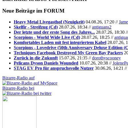
Neue Beiträge im
FORUM
Heavy Metal Livegasthof (Neuigkeit)
04.08.26, 17:20 //
Jame
Skelfir - Streifzug (Cd)
28.07.26, 18:34 //
antiguans2
Der letzte und der erste Song des Jahres...
28.07.26, 18:30 /
Scorpions - World Wide Live (Cd)
28.07.26, 18:25 //
antigua
Komfortables Laden mit fest integriertem Kabel
28.07.26, 1
Scorpions - Lovedrive (50th Anniversary Deluxe Edition (
Techniques Facebook Destroyed My Green Bay Packers
20
Zurück in die Zukunft
15.07.26, 21:35 //
dorothyscooney
Pelicans Dyson Daniels Wounded
10.07.26, 20:38 //
JoleneP
STAG EV Pro für anspruchsvolle Nutzer
30.06.26, 14:21 //
Bizarre-Radio auf
Bizarre-Radio bei