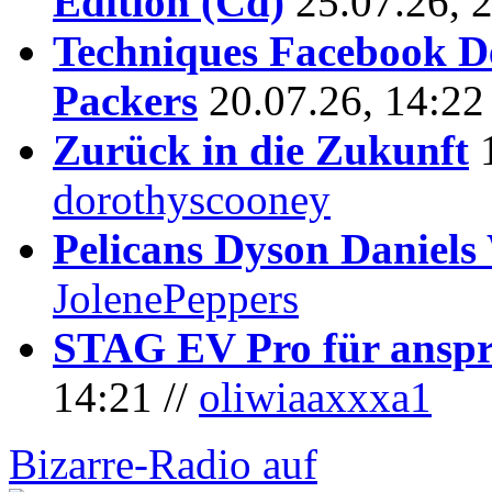
Edition (Cd)
25.07.26, 
Techniques Facebook D
Packers
20.07.26, 14:22
Zurück in die Zukunft
dorothyscooney
Pelicans Dyson Daniel
JolenePeppers
STAG EV Pro für anspr
14:21 //
oliwiaaxxxa1
Bizarre-Radio auf