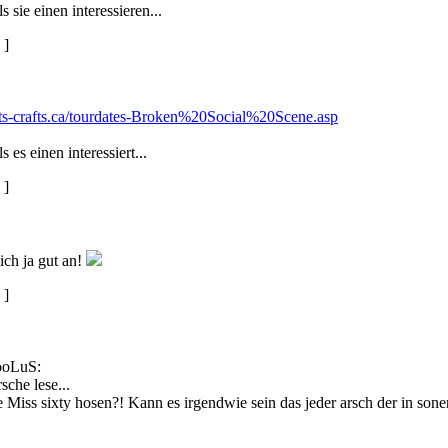
s sie einen interessieren...
]
ts-crafts.ca/tourdates-Broken%20Social%20Scene.asp
s es einen interessiert...
]
ich ja gut an!
]
ooLuS:
sche lese...
e Miss sixty hosen?! Kann es irgendwie sein das jeder arsch der in soner