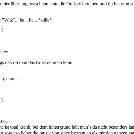
en hier über ungewaschene leute die Oralsex bereiben und du bekomms
"Witz"... ha... ha... *stille*
]
thew:
ngs net, ob man das Ernst nehmen kann.
h, dann:
]
rdEye:
ite ist total krank. bei dem hintergrund hält man´s da nicht besonders la
mir sowieso lieber die musik von since by man an als mir den ganzen 