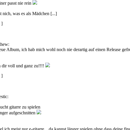
ner passt nie rein
t nich, was es als Mädchen [...]
]
thew:
eue Album, ich hab mich wohl noch nie derartig auf einen Release gefre
 dir voll und ganz zu!!!!
]
stic:
ucht gitarre zu spielen
inger aufgeschnitten
 ich meist nur e-gitarre... da kannst länger spielen ohne dass deine fin