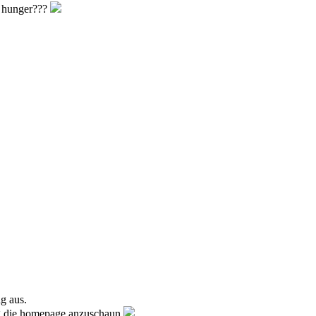
t hunger???
ng aus.
tag die homepage anzuschaun