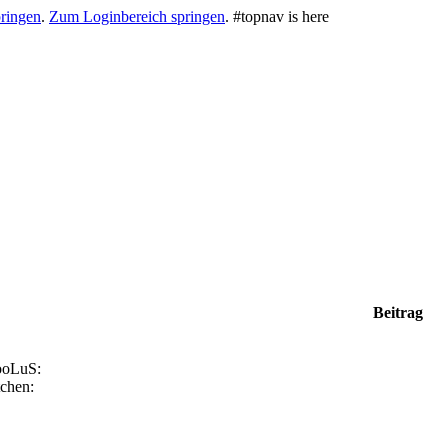
ringen
.
Zum Loginbereich springen
.
#topnav is here
Beitrag
ooLuS:
tchen: