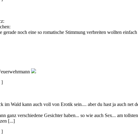
cz:
tchen:
ie gerade noch eine so romatische Stimmung verbreiten wollten einfa
 Feuerwehrmann
]
ck im Wald kann auch voll von Erotik sein.... aber du hast ja auch net d
ann ganz verschiedene Gesichter haben... so wie auch Sex... am tollsten
en [...]
]