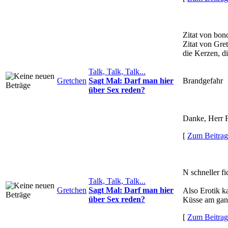
Zitat von bon
Zitat von Gre
die Kerzen, d
Talk, Talk, Talk...
Gretchen
Sagt Mal: Darf man hier
Brandgefahr
über Sex reden?
Danke, Herr
[
Zum Beitrag
N schneller fi
Talk, Talk, Talk...
Gretchen
Sagt Mal: Darf man hier
Also Erotik k
über Sex reden?
Küsse am ganz
[
Zum Beitrag