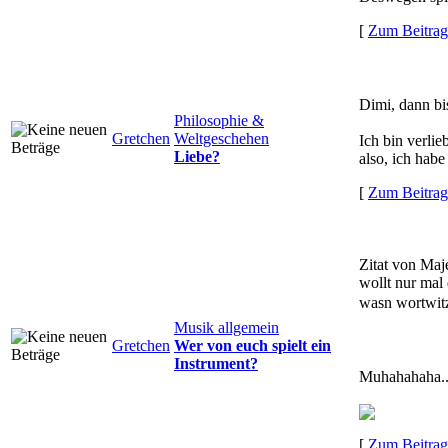
[
Zum Beitrag
Dimi, dann bis
Philosophie &
Gretchen
Weltgeschehen
Ich bin verlie
Liebe?
also, ich hab
[
Zum Beitrag
Zitat von Maje
wollt nur mal
wasn wortwi
Musik allgemein
Gretchen
Wer von euch spielt ein
Instrument?
Muhahahaha...
[
Zum Beitrag