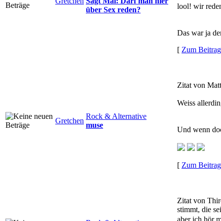
Gretchen
Sagt Mal: Darf man hier
lool! wir red
über Sex reden?
Das war ja der 
[
Zum Beitrag
Zitat von Mat
Weiss allerdi
Rock & Alternative
Gretchen
muse
Und wenn doc
[
Zum Beitrag
Zitat von Thi
stimmt, die se
aber ich hör 