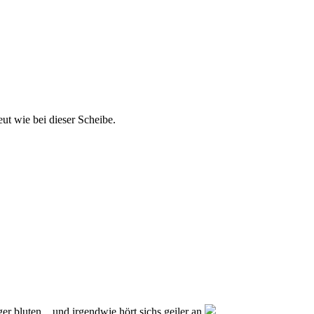
ut wie bei dieser Scheibe.
ger bluten... und irgendwie hört sichs geiler an