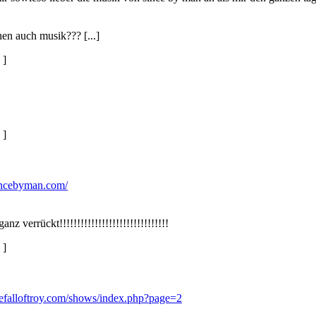
en auch musik??? [...]
]
]
incebyman.com/
z verrückt!!!!!!!!!!!!!!!!!!!!!!!!!!!!!!!
]
efalloftroy.com/shows/index.php?page=2