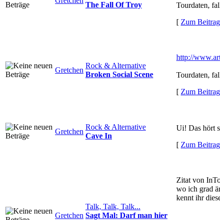
Gretchen
The Fall Of Troy
Tourdaten, fall
[
Zum Beitrag
http://www.ar
Rock & Alternative
Gretchen
Broken Social Scene
Tourdaten, fall
[
Zum Beitrag
Rock & Alternative
Ui! Das hört s
Gretchen
Cave In
[
Zum Beitrag
Zitat von InT
wo ich grad är
kennt ihr dies
Talk, Talk, Talk...
Gretchen
Sagt Mal: Darf man hier