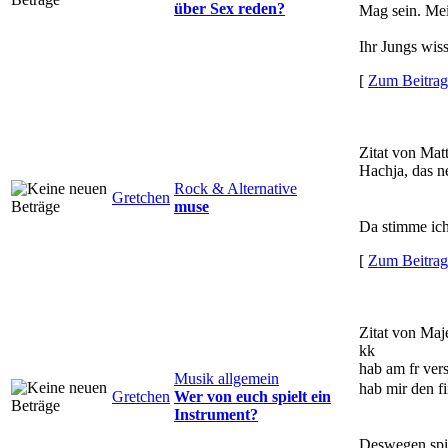
über Sex reden?
Mag sein. Mei
Ihr Jungs wiss
[
Zum Beitrag
Zitat von Mat
Hachja, das n
Rock & Alternative
Gretchen
muse
Da stimme ich
[
Zum Beitrag
Zitat von Maje
kk
hab am fr vers
Musik allgemein
hab mir den f
Gretchen
Wer von euch spielt ein
Instrument?
Deswegen spiel