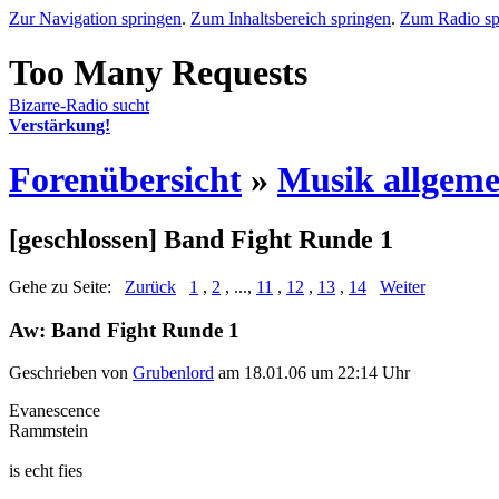
Zur Navigation springen
.
Zum Inhaltsbereich springen
.
Zum Radio sp
Bizarre-Radio sucht
Verstärkung!
Forenübersicht
»
Musik allgeme
[geschlossen] Band Fight Runde 1
Gehe zu Seite:
Zurück
1
,
2
, ...,
11
,
12
,
13
,
14
Weiter
Aw: Band Fight Runde 1
Geschrieben von
Grubenlord
am 18.01.06 um 22:14 Uhr
Evanescence
Rammstein
is echt fies