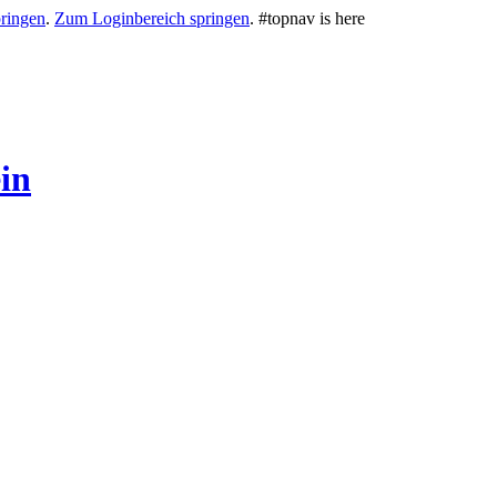
ringen
.
Zum Loginbereich springen
.
#topnav is here
in