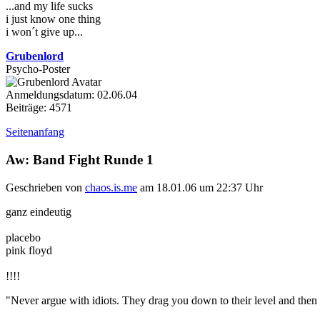
...and my life sucks
i just know one thing
i won´t give up...
Grubenlord
Psycho-Poster
Anmeldungsdatum: 02.06.04
Beiträge: 4571
Seitenanfang
Aw: Band Fight Runde 1
Geschrieben von
chaos.is.me
am 18.01.06 um 22:37 Uhr
ganz eindeutig
placebo
pink floyd
!!!!
"Never argue with idiots. They drag you down to their level and then 