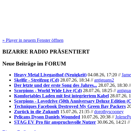
» Player in neuem Fenster öffnen
BIZARRE RADIO
PRÄSENTIERT
Neue Beiträge im
FORUM
Heavy Metal Livegasthof (Neuigkeit)
04.08.26, 17:20 //
Jame
Skelfir - Streifzug (Cd)
28.07.26, 18:34 //
antiguans2
Der letzte und der erste Song des Jahres...
28.07.26, 18:30 /
Scorpions - World Wide Live (Cd)
28.07.26, 18:25 //
antigua
Komfortables Laden mit fest integriertem Kabel
28.07.26, 1
Scorpions - Lovedrive (50th Anniversary Deluxe Edition (
Techniques Facebook Destroyed My Green Bay Packers
20
Zurück in die Zukunft
15.07.26, 21:35 //
dorothyscooney
Pelicans Dyson Daniels Wounded
10.07.26, 20:38 //
JoleneP
STAG EV Pro für anspruchsvolle Nutzer
30.06.26, 14:21 //