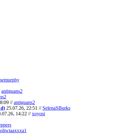
semurphy
/
antiguans2
ns2
8:09 //
antiguans2
Cd)
25.07.26, 22:51 //
SelenaSBurks
.07.26, 14:22 //
xoyosi
eppers
oliwiaaxxxa1