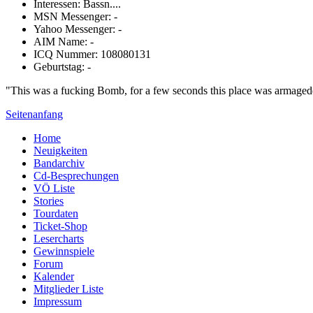
Interessen: Bassn....
MSN Messenger: -
Yahoo Messenger: -
AIM Name: -
ICQ Nummer: 108080131
Geburtstag: -
"This was a fucking Bomb, for a few seconds this place was armageddo
Seitenanfang
Home
Neuigkeiten
Bandarchiv
Cd-Besprechungen
VÖ Liste
Stories
Tourdaten
Ticket-Shop
Lesercharts
Gewinnspiele
Forum
Kalender
Mitglieder Liste
Impressum