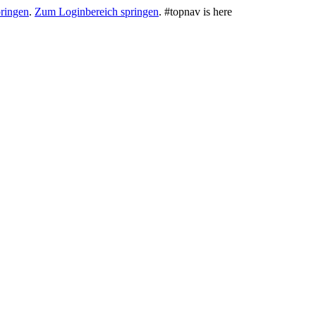
ringen
.
Zum Loginbereich springen
.
#topnav is here