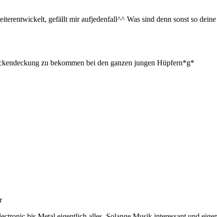
weiterentwickelt, gefällt mir aufjedenfall^^ Was sind denn sonst so de
r rückendeckung zu bekommen bei den ganzen jungen Hüpfern*g*
r
ectronic bis Metal eigentlich alles. Solange Musik interessant und eigen