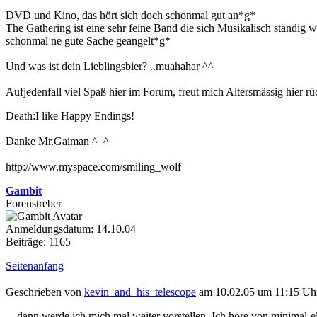
DVD und Kino, das hört sich doch schonmal gut an*g*
The Gathering ist eine sehr feine Band die sich Musikalisch ständig 
schonmal ne gute Sache geangelt*g*
Und was ist dein Lieblingsbier? ..muahahar ^^
Aufjedenfall viel Spaß hier im Forum, freut mich Altersmässig hie
Death:I like Happy Endings!
Danke Mr.Gaiman ^_^
http://www.myspace.com/smiling_wolf
Gambit
Forenstreber
Anmeldungsdatum: 14.10.04
Beiträge: 1165
Seitenanfang
Geschrieben von
kevin_and_his_telescope
am 10.02.05 um 11:15 Uh
....dann werde ich mich mal weiter vorstellen. Ich höre von minimal-el