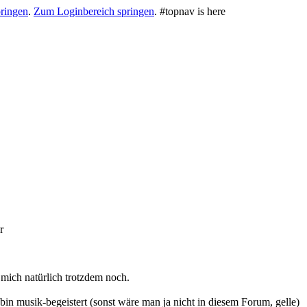
ringen
.
Zum Loginbereich springen
.
#topnav is here
r
 mich natürlich trotzdem noch.
bin musik-begeistert (sonst wäre man ja nicht in diesem Forum, gelle)