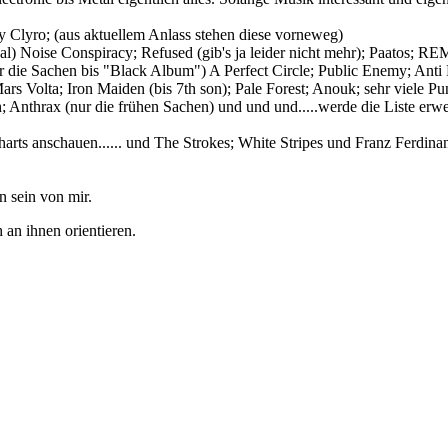
lyro; (aus aktuellem Anlass stehen diese vorneweg)
l) Noise Conspiracy; Refused (gib's ja leider nicht mehr); Paatos; RE
ur die Sachen bis "Black Album") A Perfect Circle; Public Enemy; An
rs Volta; Iron Maiden (bis 7th son); Pale Forest; Anouk; sehr viele Pu
 Anthrax (nur die frühen Sachen) und und und.....werde die Liste erwei
rts anschauen...... und The Strokes; White Stripes und Franz Ferdinand
n sein von mir.
 an ihnen orientieren.