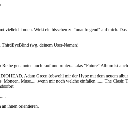
r
mt vielleicht noch. Wirkt ein bisschen zu "unaufregend" auf mich. Das
u ThirdEyeBlind (wg, deinem User-Namen)
eihe genannten auch rauf und runter......das "Future" Album ist auch
 RADIOHEAD, Adam Green (obwohl mir der Hype mit dem neuem album e
 Moneen, Muse......wenn mir noch welche einfallen........The Clash;
dsofort.
....
 an ihnen orientieren.