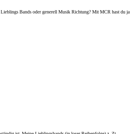
ine Lieblings Bands oder generell Musik Richtung? Mit MCR hast du ja
ständig ist. Meine Lieblingsbands (in loser Reihenfolge) z. Zt.