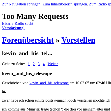
Zur Navigation springen
.
Zum Inhaltsbereich springen
.
Zum Radio sp
Bizarre-Radio sucht
Verstärkung!
Forenübersicht
»
Vorstellen
kevin_and_his_tel...
Gehe zu Seite:
1
,
2
,
3
,
4
Weiter
kevin_and_his_telescope
Geschrieben von
kevin_and_his_telescope
am 10.02.05 um 02:46 Uh
hi,
zwar habe ich schon einige posts gemacht doch vorstellen möchte ich
ich komme aus Münster, trage (schon?) die drei vor meinem alter und 