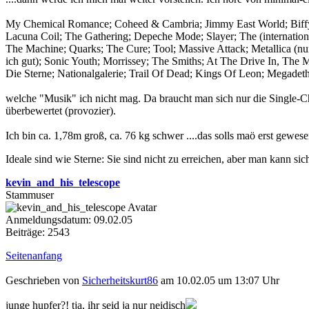
My Chemical Romance; Coheed & Cambria; Jimmy East World; Biffy C
Lacuna Coil; The Gathering; Depeche Mode; Slayer; The (internationa
The Machine; Quarks; The Cure; Tool; Massive Attack; Metallica (n
ich gut); Sonic Youth; Morrissey; The Smiths; At The Drive In, The Ma
Die Sterne; Nationalgalerie; Trail Of Dead; Kings Of Leon; Megadeth;
welche "Musik" ich nicht mag. Da braucht man sich nur die Single-Cha
überbewertet (provozier).
Ich bin ca. 1,78m groß, ca. 76 kg schwer ....das solls maö erst gewese
Ideale sind wie Sterne: Sie sind nicht zu erreichen, aber man kann sich
kevin_and_his_telescope
Stammuser
Anmeldungsdatum: 09.02.05
Beiträge: 2543
Seitenanfang
Geschrieben von
Sicherheitskurt86
am 10.02.05 um 13:07 Uhr
junge hupfer?! tja, ihr seid ja nur neidisch