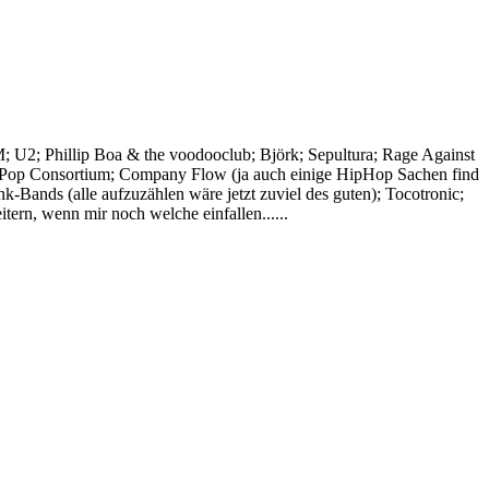
M; U2; Phillip Boa & the voodooclub; Björk; Sepultura; Rage Against
ti Pop Consortium; Company Flow (ja auch einige HipHop Sachen find
nk-Bands (alle aufzuzählen wäre jetzt zuviel des guten); Tocotronic;
tern, wenn mir noch welche einfallen......