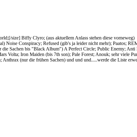
rld;[/size]
Biffy Clyro; (aus aktuellem Anlass stehen diese vorneweg)
l) Noise Conspiracy; Refused (gib's ja leider nicht mehr); Paatos; RE
ur die Sachen bis "Black Album") A Perfect Circle; Public Enemy; An
rs Volta; Iron Maiden (bis 7th son); Pale Forest; Anouk; sehr viele Pu
 Anthrax (nur die frühen Sachen) und und und.....werde die Liste erwei