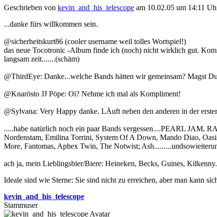
Geschrieben von
kevin_and_his_telescope
am 10.02.05 um 14:11 Uh
...danke fürs willkommen sein.
@sicherheitskurt86 (cooler username weil tolles Wortspiel!)
das neue Tocotronic -Album finde ich (noch) nicht wirklich gut. Kom
langsam zeit.......(schäm)
@ThirdEye: Danke...welche Bands hätten wir gemeinsam? Magst D
@Knarösto JJ Pöpe: Oi? Nehme ich mal als Kompliment!
@Sylvana: Very Happy danke. LÄuft neben den anderen in der ersten R
.....habe natürlich noch ein paar Bands vergessen....PEARL JAM,
Nordenstam, Emilina Torrini, System Of A Down, Mando Diao, Oasis,
More, Fantomas, Aphex Twin, The Notwist; Ash.........undsowieiterun
ach ja, mein Lieblingsbier/Biere: Heineken, Becks, Guines, Kilkenny..
Ideale sind wie Sterne: Sie sind nicht zu erreichen, aber man kann sich
kevin_and_his_telescope
Stammuser