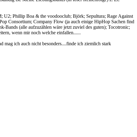
M; U2; Phillip Boa & the voodooclub; Björk; Sepultura; Rage Against
ti Pop Consortium; Company Flow (ja auch einige HipHop Sachen find
nk-Bands (alle aufzuzählen wäre jetzt zuviel des guten); Tocotronic;
tern, wenn mir noch welche einfallen......
 mag ich auch nicht besonders....finde ich ziemlich stark