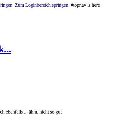
ringen
.
Zum Loginbereich springen
.
#topnav is here
...
ch ebenfalls ... ähm, nicht so gut