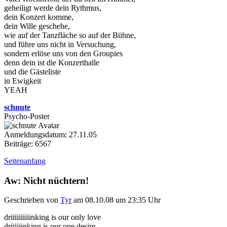
geheiligt werde dein Rythmus,
dein Konzert komme,
dein Wille geschehe,
wie auf der Tanzfläche so auf der Bühne,
und führe uns nicht in Versuchung,
sondern erlöse uns von den Groupies
denn dein ist die Konzerthalle
und die Gästeliste
in Ewigkeit
YEAH
schnute
Psycho-Poster
Anmeldungsdatum: 27.11.05
Beiträge: 6567
Seitenanfang
Aw: Nicht nüchtern!
Geschrieben von
Tyr
am 08.10.08 um 23:35 Uhr
driiiiiiiiiinking is our only love
driiiiiinking is our one desire