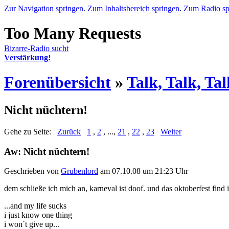
Zur Navigation springen
.
Zum Inhaltsbereich springen
.
Zum Radio sp
Bizarre-Radio sucht
Verstärkung!
Forenübersicht
»
Talk, Talk, Talk
Nicht nüchtern!
Gehe zu Seite:
Zurück
1
,
2
, ...,
21
,
22
,
23
Weiter
Aw: Nicht nüchtern!
Geschrieben von
Grubenlord
am 07.10.08 um 21:23 Uhr
dem schließe ich mich an, karneval ist doof. und das oktoberfest find i
...and my life sucks
i just know one thing
i won´t give up...