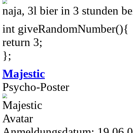
naja, 3l bier in 3 stunden b
int giveRandomNumber(){
return 3;
};
Majestic
Psycho-Poster
Anmeldungsdatum: 19.06.