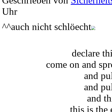
Geschrieben von
Sicherheit
Uhr
^^auch nicht schlöecht
declare t
come on and spr
and pu
and pu
and th
this is the