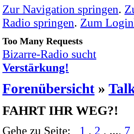
Zur Navigation springen
.
Z
Radio springen
.
Zum Loginb
Bizarre-Radio sucht
Verstärkung!
Forenübersicht
»
Talk
FAHRT IHR WEG?!
Gehe zu Seite:
1
,
2
, ...,
7