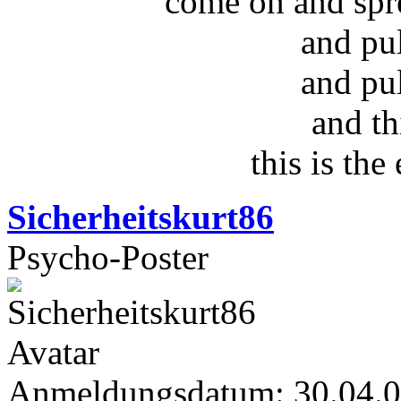
come on and spr
and pu
and pu
and th
this is the
Sicherheitskurt86
Psycho-Poster
Anmeldungsdatum: 30.04.