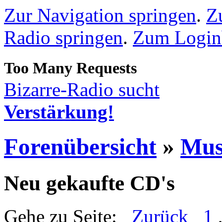
Zur Navigation springen
.
Z
Radio springen
.
Zum Loginb
Bizarre-Radio sucht
Verstärkung!
Forenübersicht
»
Mus
Neu gekaufte CD's
Gehe zu Seite:
Zurück
1