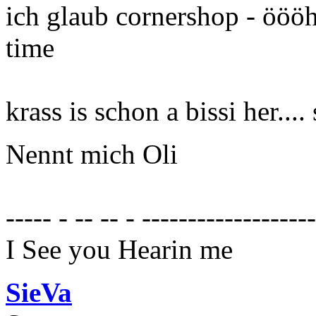
ich glaub cornershop - ööö
time
krass is schon a bissi her.... 
Nennt mich Oli
----- - -- -- - ------------------
I See you Hearin me
SieVa