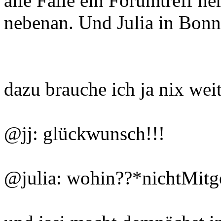
alle Fälle ein Forumtreff her
nebenan. Und Julia in Bonn.
dazu brauche ich ja nix wei
@jj: glückwunsch!!!
@julia: wohin??*nichtMitg