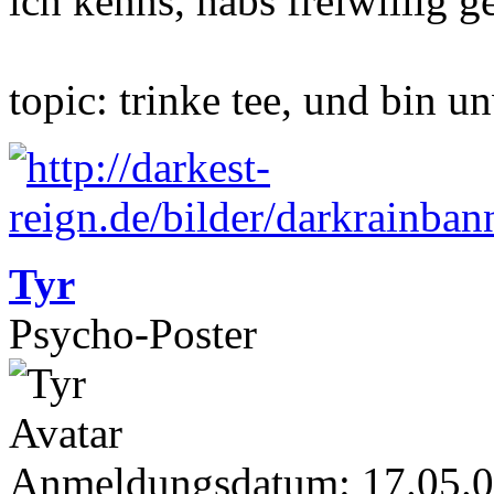
ich kenns, habs freiwillig g
topic: trinke tee, und bin u
Tyr
Psycho-Poster
Anmeldungsdatum: 17.05.