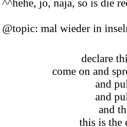
^^hehe, jo, naja, so is die 
@topic: mal wieder in inse
declare t
come on and spr
and pu
and pu
and th
this is the