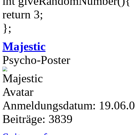
int giveRandomNumber(){
return 3;
};
Majestic
Psycho-Poster
Anmeldungsdatum: 19.06.
Beiträge: 3839