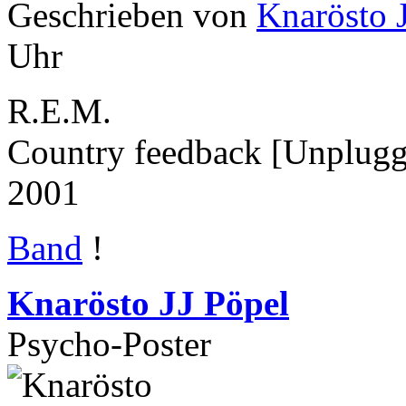
Geschrieben von
Knarösto 
Uhr
R.E.M.
Country feedback [Unplug
2001
Band
!
Knarösto JJ Pöpel
Psycho-Poster