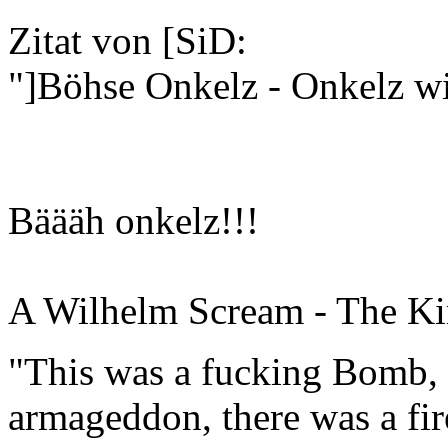
Zitat von [SiD:
"]Böhse Onkelz - Onkelz wi
Bäääh onkelz!!!
A Wilhelm Scream - The Ki
"This was a fucking Bomb, f
armageddon, there was a fir