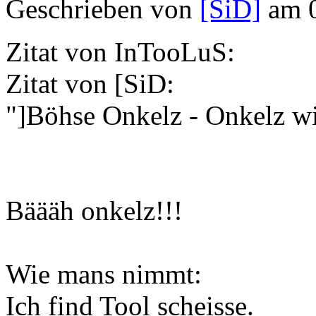
Geschrieben von
[SiD]
am 0
Zitat von InTooLuS:
Zitat von [SiD:
"]Böhse Onkelz - Onkelz wi
Bäääh onkelz!!!
Wie mans nimmt:
Ich find Tool scheisse.