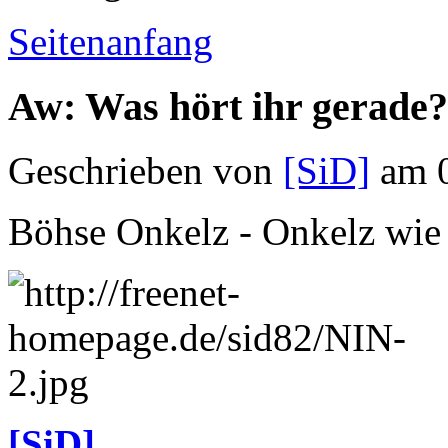
Seitenanfang
Aw: Was hört ihr gerade?
Geschrieben von
[SiD]
am 0
Böhse Onkelz - Onkelz wie
[SiD]