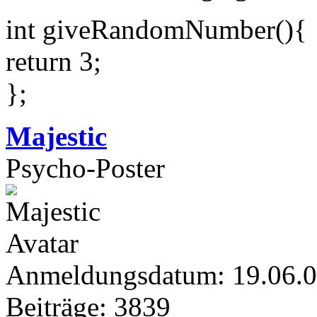
int giveRandomNumber(){
return 3;
};
Majestic
Psycho-Poster
Anmeldungsdatum: 19.06.
Beiträge: 3839