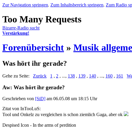
Zur Navigation springen
.
Zum Inhaltsbereich springen
.
Zum Radio sp
Bizarre-Radio sucht
Verstärkung!
Forenübersicht
»
Musik allgeme
Was hört ihr gerade?
Gehe zu Seite:
Zurück
1
,
2
, ...,
138
,
139
,
140
, ...,
160
,
161
We
Aw: Was hört ihr gerade?
Geschrieben von
[SiD]
am 06.05.08 um 18:15 Uhr
Zitat von InTooLuS:
Tool und Onkelz zu vergleichen is schon ziemlich Gaga, aber ok
Despised Icon - In the arms of perdition