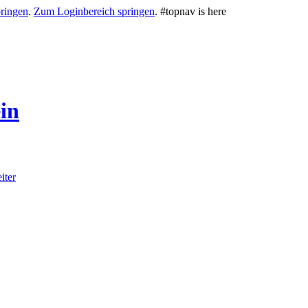
ringen
.
Zum Loginbereich springen
.
#topnav is here
in
iter