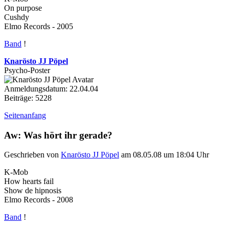
On purpose
Cushdy
Elmo Records - 2005
Band
!
Knarösto JJ Pöpel
Psycho-Poster
Anmeldungsdatum: 22.04.04
Beiträge: 5228
Seitenanfang
Aw: Was hört ihr gerade?
Geschrieben von
Knarösto JJ Pöpel
am 08.05.08 um 18:04 Uhr
K-Mob
How hearts fail
Show de hipnosis
Elmo Records - 2008
Band
!