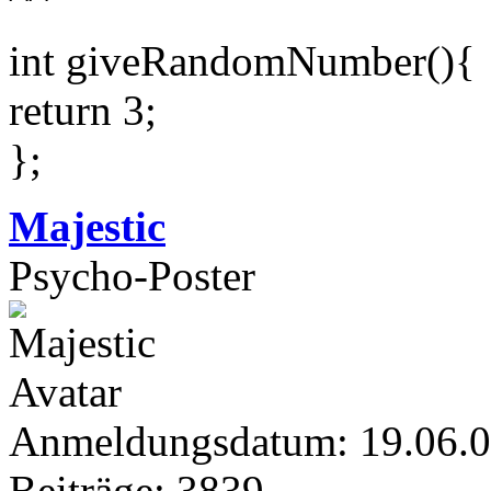
int giveRandomNumber(){
return 3;
};
Majestic
Psycho-Poster
Anmeldungsdatum: 19.06.
Beiträge: 3839