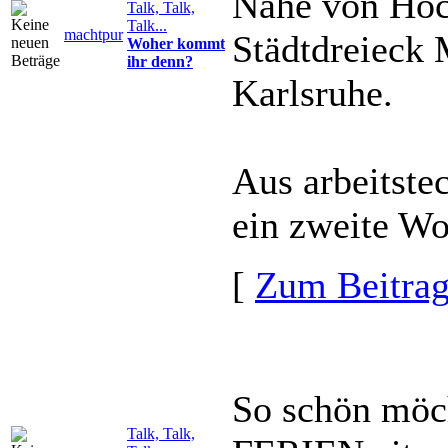
Nähe von Ho
Talk, Talk,
Talk...
machtpur
Städtdreieck 
Woher kommt
ihr denn?
Karlsruhe.
Aus arbeitste
ein zweite Wo
[
Zum Beitra
So schön möch
Talk, Talk,