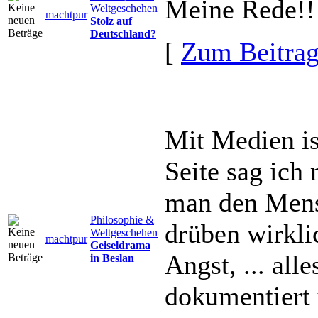
Meine Rede!
Weltgeschehen
machtpur
Stolz auf
Deutschland?
[
Zum Beitra
Mit Medien ist
Seite sag ich 
man den Mensc
Philosophie &
drüben wirklic
Weltgeschehen
machtpur
Geiseldrama
Angst, ... al
in Beslan
dokumentiert 