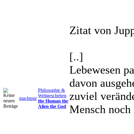
Zitat von Jupp
[..]
Lebewesen pas
davon ausgehe
Philosophie &
zuviel verände
Weltgeschehen
machtpur
the Human the
Mensch noch al
Alien the God