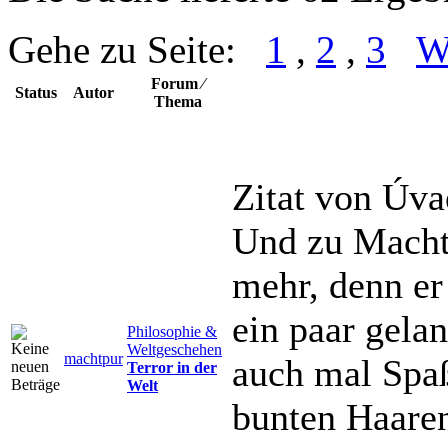
Gehe zu Seite:
1
,
2
,
3
W
Forum ⁄
Status
Autor
Thema
Zitat von Úva
Und zu Machtp
mehr, denn er
ein paar gela
Philosophie &
Weltgeschehen
machtpur
auch mal Spa
Terror in der
Welt
bunten Haaren