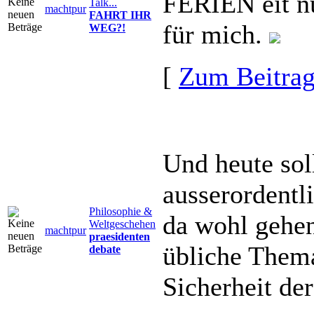
FERIEN eit n
Talk...
machtpur
FAHRT IHR
für mich.
WEG?!
[
Zum Beitra
Und heute sol
ausserordentl
Philosophie &
da wohl gehen
Weltgeschehen
machtpur
praesidenten
übliche Thema
debate
Sicherheit d