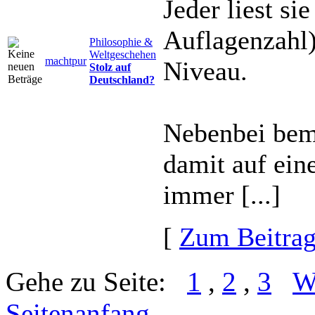
Jeder liest si
Auflagenzahl)
Philosophie &
Weltgeschehen
machtpur
Niveau.
Stolz auf
Deutschland?
Nebenbei beme
damit auf ein
immer [...]
[
Zum Beitra
Gehe zu Seite:
1
,
2
,
3
W
Seitenanfang