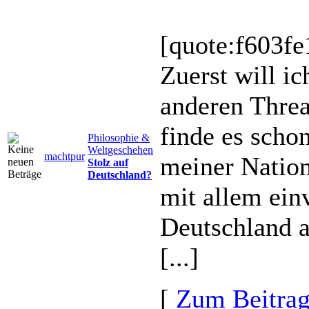
[quote:f603f
Zuerst will i
anderen Threa
finde es scho
Philosophie &
Weltgeschehen
machtpur
meiner Nationa
Stolz auf
Deutschland?
mit allem ein
Deutschland a
[...]
[
Zum Beitra