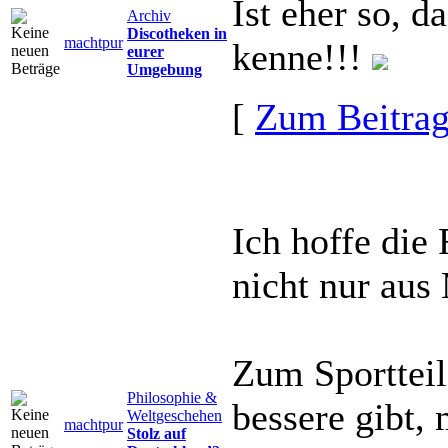
Ist eher so, 
Archiv
Discotheken in
machtpur
kenne!!!
eurer
Umgebung
[
Zum Beitra
Ich hoffe die 
nicht nur aus
Zum Sportteil
Philosophie &
bessere gibt, 
Weltgeschehen
machtpur
Stolz auf