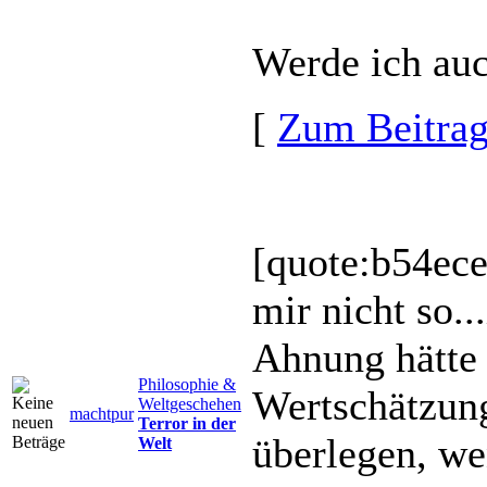
Werde ich auch
[
Zum Beitra
[quote:b54ec
mir nicht so...
Ahnung hätte 
Philosophie &
Wertschätzung
Weltgeschehen
machtpur
Terror in der
überlegen, we
Welt