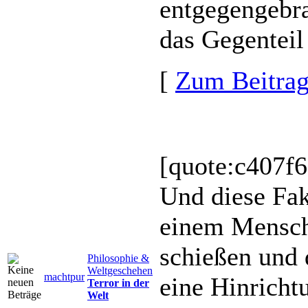
entgegengebra
das Gegenteil 
[
Zum Beitra
[quote:c407f
Und diese Fak
einem Mensch
schießen und 
Philosophie &
Weltgeschehen
machtpur
eine Hinricht
Terror in der
Welt