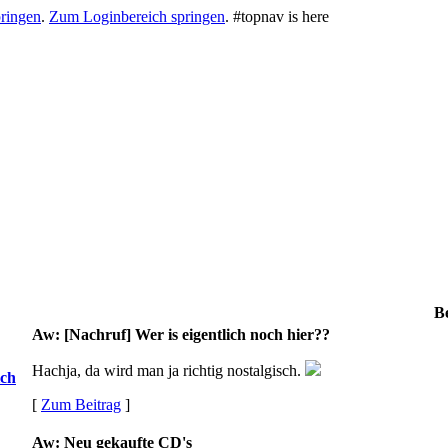
ringen
.
Zum Loginbereich springen
.
#topnav is here
Be
Aw: [Nachruf] Wer is eigentlich noch hier??
Hachja, da wird man ja richtig nostalgisch.
ich
[
Zum Beitrag
]
Aw: Neu gekaufte CD's