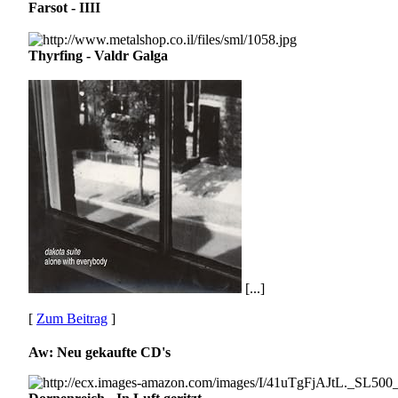
Farsot - IIII
Thyrfing - Valdr Galga
[...]
[
Zum Beitrag
]
Aw: Neu gekaufte CD's