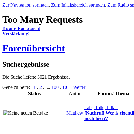
Zur Navigation springen
.
Zum Inhaltsbereich springen
.
Zum Radio sp
Bizarre-Radio sucht
Verstärkung!
Forenübersicht
Suchergebnisse
Die Suche lieferte 3021 Ergebnisse.
Gehe zu Seite:
1
,
2
, ...,
100
,
101
Weiter
Status
Autor
Forum ⁄ Thema
Talk, Talk, Talk...
Matthew
[Nachruf] Wer is eigentl
noch hier??