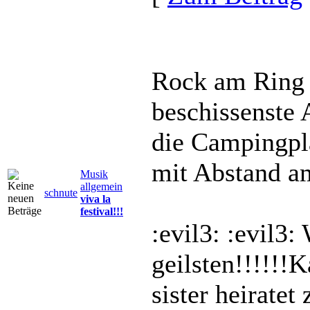
Rock am Ring w
beschissenste
die Campingplä
mit Abstand a
Musik
allgemein
schnute
viva la
festival!!!
:evil3: :evil3
geilsten!!!!!!K
sister heiratet z