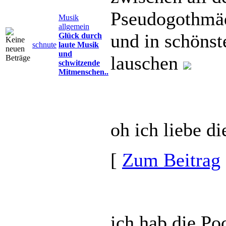
Pseudogothmä
Musik
allgemein
und in schönst
Glück durch
schnute
laute Musik
und
lauschen
schwitzende
Mitmenschen..
oh ich liebe d
[
Zum Beitrag
ich hab die Poc