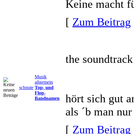
Keine macht f
[
Zum Beitrag
the soundtrack 
Musik
allgemein
schnute
Top- und
Flop-
hört sich gut a
Bandnamen
als ´b man nur
[
Zum Beitrag