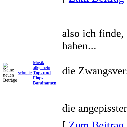
also ich finde
haben...
Musik
die Zwangsvers
allgemein
schnute
Top- und
Flop-
Bandnamen
die angepissten
[
Zum Beitrag