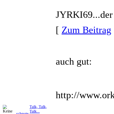
JYRKI69...der 
[
Zum Beitrag
auch gut:
http://www.ork
Talk, Talk,
Talk...
schnute