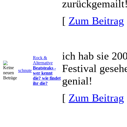
zurückgemailt!
[
Zum Beitrag
ich hab sie 2
Rock &
Alternative
Festival gese
Beatsteaks -
schnute
wer kennt
genial!
die? wie findet
ihr die?
[
Zum Beitrag