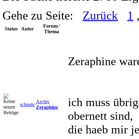
Gehe zu Seite:
Zurück
1
Forum ⁄
Status
Autor
Thema
Zeraphine ware
ich muss übrig
Archiv
schnute
Zeraphine
obernett sind,
die haeb mir j