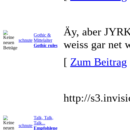
Äy, aber JYRK
Gothic &
schnute
Mittelalter
weiss gar net 
Gothic rules
[
Zum Beitrag
http://s3.invi
Talk, Talk,
Talk...
schnute
Empfohlene