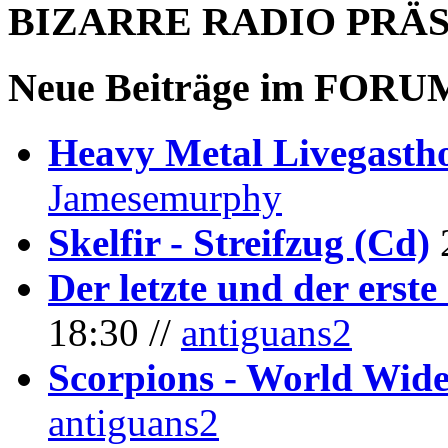
BIZARRE RADIO
PRÄ
Neue Beiträge im
FORU
Heavy Metal Livegastho
Jamesemurphy
Skelfir - Streifzug (Cd)
Der letzte und der erste
18:30 //
antiguans2
Scorpions - World Wide
antiguans2