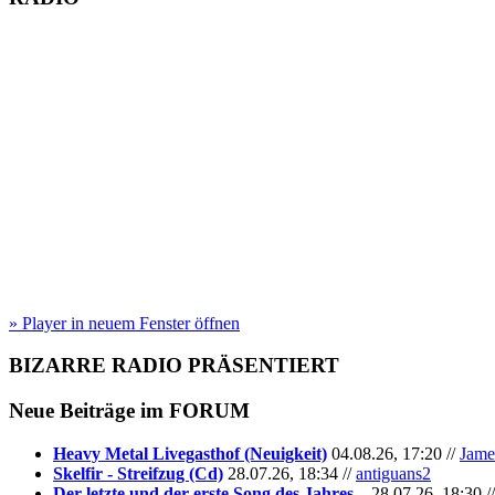
» Player in neuem Fenster öffnen
BIZARRE RADIO
PRÄSENTIERT
Neue Beiträge im
FORUM
Heavy Metal Livegasthof (Neuigkeit)
04.08.26, 17:20 //
Jame
Skelfir - Streifzug (Cd)
28.07.26, 18:34 //
antiguans2
Der letzte und der erste Song des Jahres...
28.07.26, 18:30 /