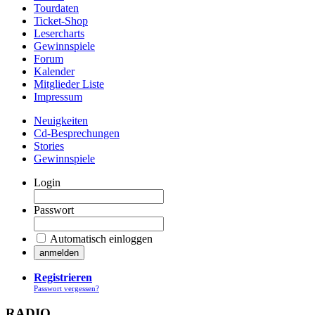
Tourdaten
Ticket-Shop
Lesercharts
Gewinnspiele
Forum
Kalender
Mitglieder Liste
Impressum
Neuigkeiten
Cd-Besprechungen
Stories
Gewinnspiele
Login
Passwort
Automatisch einloggen
Registrieren
Passwort vergessen?
RADIO