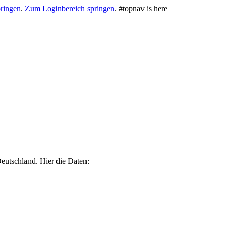
ringen
.
Zum Loginbereich springen
.
#topnav is here
eutschland. Hier die Daten: