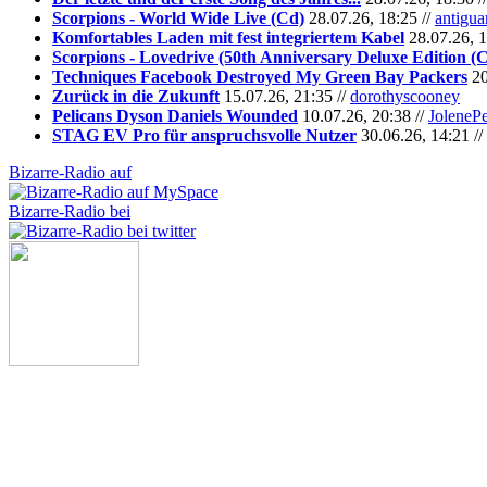
Scorpions - World Wide Live (Cd)
28.07.26, 18:25 //
antigua
Komfortables Laden mit fest integriertem Kabel
28.07.26, 1
Scorpions - Lovedrive (50th Anniversary Deluxe Edition (
Techniques Facebook Destroyed My Green Bay Packers
20
Zurück in die Zukunft
15.07.26, 21:35 //
dorothyscooney
Pelicans Dyson Daniels Wounded
10.07.26, 20:38 //
JoleneP
STAG EV Pro für anspruchsvolle Nutzer
30.06.26, 14:21 //
Bizarre-Radio auf
Bizarre-Radio bei