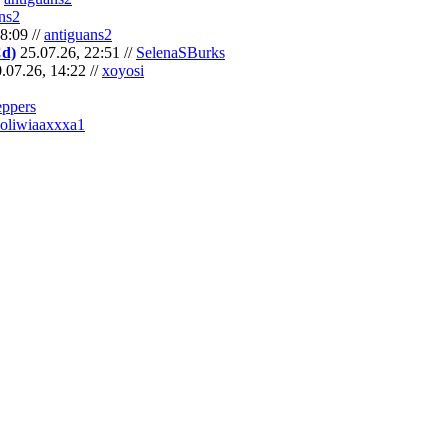
ns2
8:09 //
antiguans2
Cd)
25.07.26, 22:51 //
SelenaSBurks
.07.26, 14:22 //
xoyosi
eppers
oliwiaaxxxa1