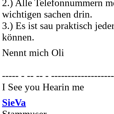
2.) Alle Telefonnummern m
wichtigen sachen drin.
3.) Es ist sau praktisch jed
können.
Nennt mich Oli
----- - -- -- - ------------------
I See you Hearin me
SieVa
Stammuser