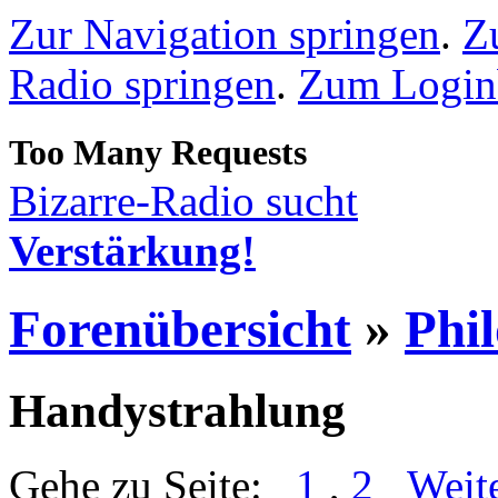
Zur Navigation springen
.
Z
Radio springen
.
Zum Loginb
Bizarre-Radio sucht
Verstärkung!
Forenübersicht
»
Phi
Handystrahlung
Gehe zu Seite:
1
,
2
Weit