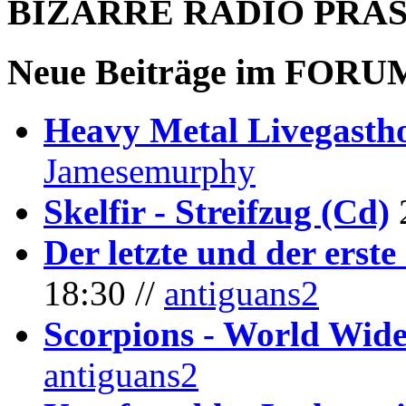
BIZARRE RADIO
PRÄ
Neue Beiträge im
FORU
Heavy Metal Livegastho
Jamesemurphy
Skelfir - Streifzug (Cd)
Der letzte und der erste
18:30 //
antiguans2
Scorpions - World Wide
antiguans2