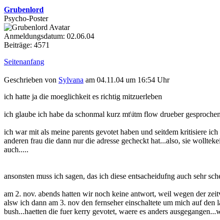
Grubenlord
Psycho-Poster
Anmeldungsdatum: 02.06.04
Beiträge: 4571
Seitenanfang
Geschrieben von
Sylvana
am 04.11.04 um 16:54 Uhr
ich hatte ja die moeglichkeit es richtig mitzuerleben
ich glaube ich habe da schonmal kurz mt\itm flow drueber gesprochen
ich war mit als meine parents gevotet haben und seitdem kritisiere ic
anderen frau die dann nur die adresse gecheckt hat...also, sie wolltek
auch.....
ansonsten muss ich sagen, das ich diese entsacheidufng auch sehr sch
am 2. nov. abends hatten wir noch keine antwort, weil wegen der zeit
alsw ich dann am 3. nov den fernseher einschaltete um mich auf den lau
bush...haetten die fuer kerry gevotet, waere es anders ausgegangen...