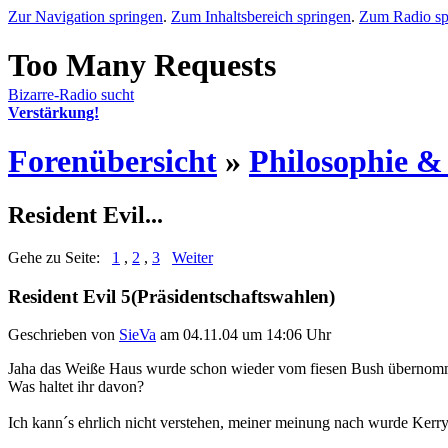
Zur Navigation springen
.
Zum Inhaltsbereich springen
.
Zum Radio sp
Bizarre-Radio sucht
Verstärkung!
Forenübersicht
»
Philosophie &
Resident Evil...
Gehe zu Seite:
1
,
2
,
3
Weiter
Resident Evil 5(Präsidentschaftswahlen)
Geschrieben von
SieVa
am 04.11.04 um 14:06 Uhr
Jaha das Weiße Haus wurde schon wieder vom fiesen Bush übernom
Was haltet ihr davon?
Ich kann´s ehrlich nicht verstehen, meiner meinung nach wurde Kerry b