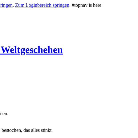
ringen
.
Zum Loginbereich springen
.
#topnav is here
 Weltgeschehen
men.
estochen, das alles stinkt.