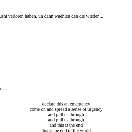
ushi verloren haben, un dann waehlen den die wieder....
....
declare this an emergency
come on and spread a sense of urgency
and pull us through
and pull us through
and this is the end
this is the end of the world