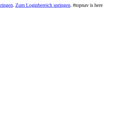
ringen
.
Zum Loginbereich springen
.
#topnav is here