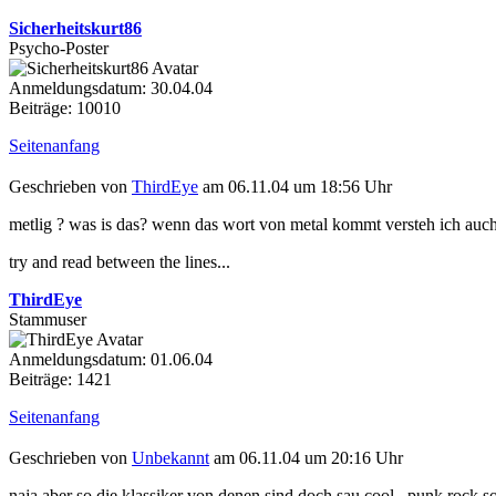
Sicherheitskurt86
Psycho-Poster
Anmeldungsdatum: 30.04.04
Beiträge: 10010
Seitenanfang
Geschrieben von
ThirdEye
am 06.11.04 um 18:56 Uhr
metlig ? was is das? wenn das wort von metal kommt versteh ich auc
try and read between the lines...
ThirdEye
Stammuser
Anmeldungsdatum: 01.06.04
Beiträge: 1421
Seitenanfang
Geschrieben von
Unbekannt
am 06.11.04 um 20:16 Uhr
naja aber so die klassiker von denen sind doch sau cool...punk rock s