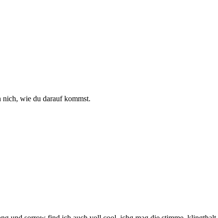
h nich, wie du darauf kommst.
ong und sorrow find ich auch voll cool. ichg mag die stimme. klingthalt