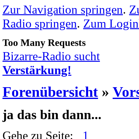
Zur Navigation springen
.
Z
Radio springen
.
Zum Loginb
Bizarre-Radio sucht
Verstärkung!
Forenübersicht
»
Vors
ja das bin dann...
Gehe zu Seite:
1