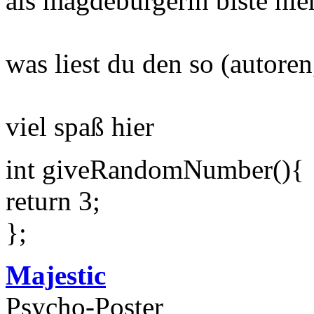
als magdeburgerin biste hie
was liest du den so (autoren, 
viel spaß hier
int giveRandomNumber(){
return 3;
};
Majestic
Psycho-Poster