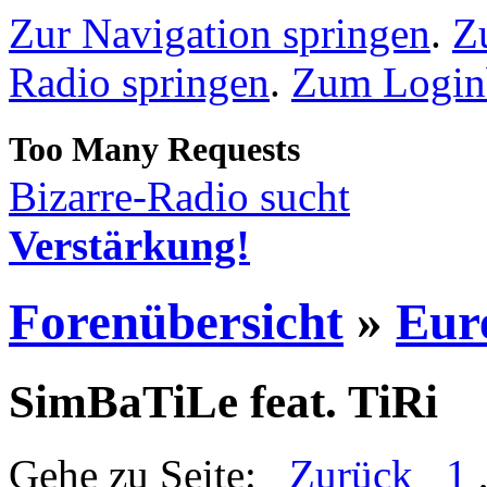
Zur Navigation springen
.
Z
Radio springen
.
Zum Loginb
Bizarre-Radio sucht
Verstärkung!
Forenübersicht
»
Eur
SimBaTiLe feat. TiRi
Gehe zu Seite:
Zurück
1