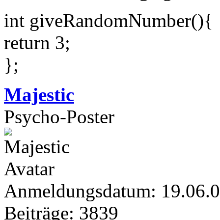
int giveRandomNumber(){
return 3;
};
Majestic
Psycho-Poster
Anmeldungsdatum: 19.06.
Beiträge: 3839