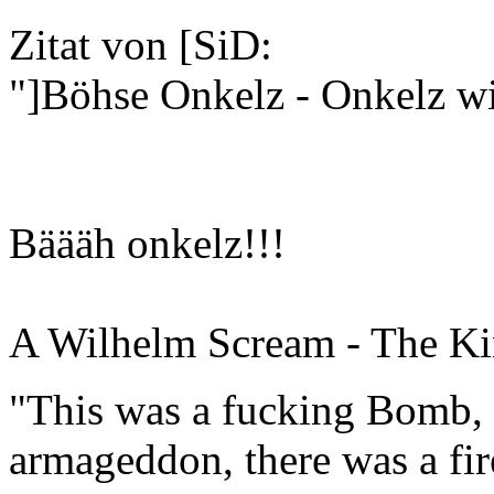
Zitat von [SiD:
"]Böhse Onkelz - Onkelz wi
Bäääh onkelz!!!
A Wilhelm Scream - The Ki
"This was a fucking Bomb, f
armageddon, there was a fir