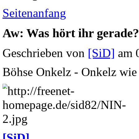
Seitenanfang
Aw: Was hört ihr gerade?
Geschrieben von
[SiD]
am 0
Böhse Onkelz - Onkelz wie
[SiD]