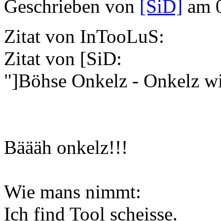
Geschrieben von
[SiD]
am 0
Zitat von InTooLuS:
Zitat von [SiD:
"]Böhse Onkelz - Onkelz wi
Bäääh onkelz!!!
Wie mans nimmt:
Ich find Tool scheisse.