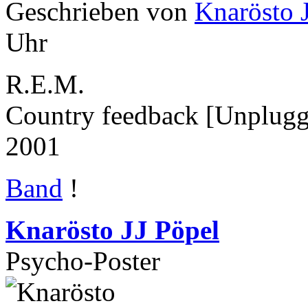
Geschrieben von
Knarösto 
Uhr
R.E.M.
Country feedback [Unplug
2001
Band
!
Knarösto JJ Pöpel
Psycho-Poster