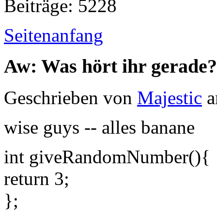
Beiträge: 5228
Seitenanfang
Aw: Was hört ihr gerade?
Geschrieben von
Majestic
a
wise guys -- alles banane
int giveRandomNumber(){
return 3;
};