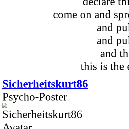
declare t
come on and spr
and pu
and pu
and th
this is the
Sicherheitskurt86
Psycho-Poster