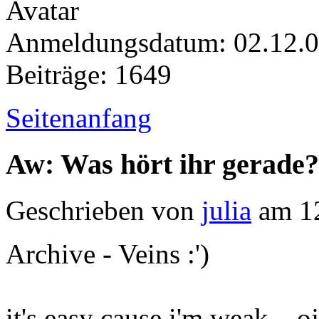
Anmeldungsdatum: 02.12.
Beiträge: 1649
Seitenanfang
Aw: Was hört ihr gerade?
Geschrieben von
julia
am 12
Archive - Veins :')
it's easy cause i'm weak... oj