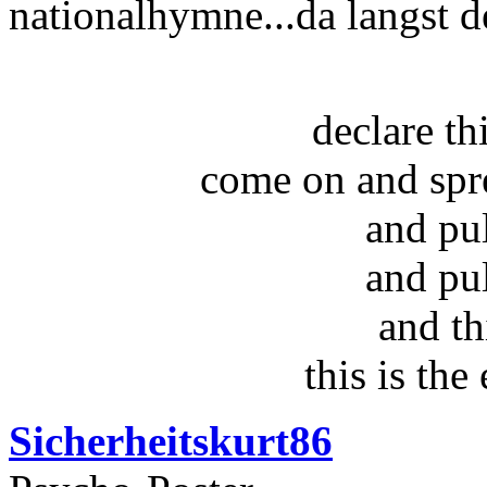
nationalhymne...da langst de
declare t
come on and spr
and pu
and pu
and th
this is the
Sicherheitskurt86