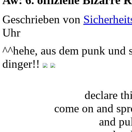
Aw: 6. offizielle Bizarr
Geschrieben von
Sicherheit
Uhr
^^hehe, aus dem punk und s
dinger!!
declare t
come on and spr
and pu